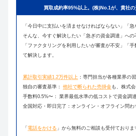
買取成約率95%以上。(株)No.1が、
「今日中に支払いを済ませなければならない」「急
そんな、今すぐ解決したい「急ぎの資金調達」への
「ファクタリングを利用したいが審査が不安」「手数
て解決します。
累計取引実績1.2万件以上
：専門担当が各種業界の
独自の審査基準：
他社で断られた売掛金
も、株式会
手数料0.5%〜： 業界最低水準の低コストで資金調
全国対応・即日完了：オンライン・オフライン問わ
「
電話をかける
」から無料のご相談も受付ておりま