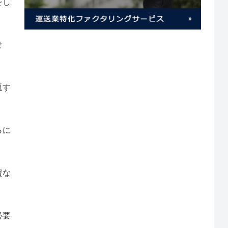
をし
せ
返す
らに
資な
必要