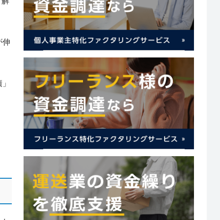
、解
が伸
債」
。