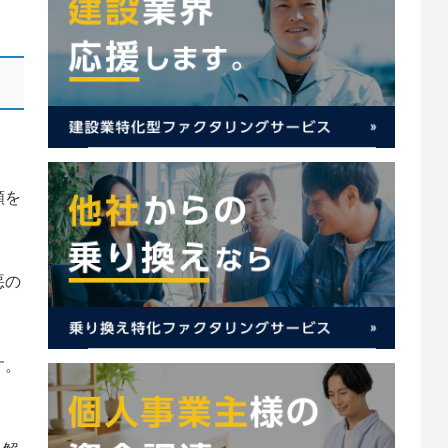
額を
悪の
す。