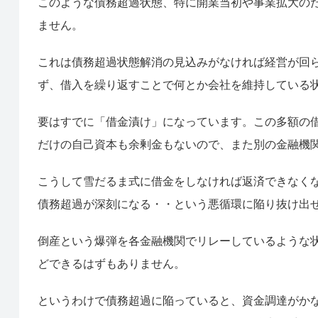
このような債務超過状態、特に開業当初や事業拡大の
ません。
これは債務超過状態解消の見込みがなければ経営が回
ず、借入を繰り返すことで何とか会社を維持している
要はすでに「借金漬け」になっています。この多額の
だけの自己資本も余剰金もないので、また別の金融機
こうして雪だるま式に借金をしなければ返済できなく
債務超過が深刻になる・・という悪循環に陥り抜け出
倒産という爆弾を各金融機関でリレーしているような
どできるはずもありません。
というわけで債務超過に陥っていると、資金調達がか