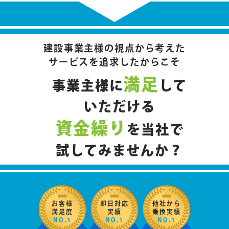
建設事業主様の視点から考えた
サービスを追求したからこそ
満足
事業主様に
して
いただける
資金繰り
を当社で
試してみませんか？
お客様
即日対応
他社から
満足度
実績
乗換実績
NO.1
NO.1
NO.1