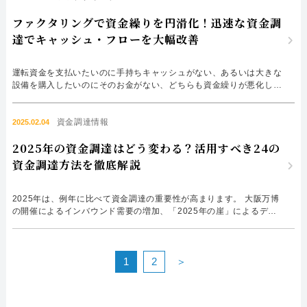
また、個人事業主はクライアントが複数いる場合が多く、入...
ファクタリングで資金繰りを円滑化！迅速な資金調
達でキャッシュ・フローを大幅改善
運転資金を支払いたいのに手持ちキャッシュがない、あるいは大きな
設備を購入したいのにそのお金がない、どちらも資金繰りが悪化して
いる状態です。 資金繰りを改善する、円滑化させるためには融資を
受けるのがまず考えられますが、融資を受けるには時間がかかってし
まいます。資金繰りを改善して、お金の流れを円滑化させ、好きなタ
資金調達情報
2025.02.04
イミングで資金を使えることが、さまざまな経営判断において重...
2025年の資金調達はどう変わる？活用すべき24の
資金調達方法を徹底解説
2025年は、例年に比べて資金調達の重要性が高まります。 大阪万博
の開催によるインバウンド需要の増加、「2025年の崖」によるデジ
タル化への対応など、大きな変化と問題に対処していかなければなり
ません。 2025年の資金調達はどう変わるのでしょうか？ 2025年、
特に活用すべき資金調達方法は？ この記事では、2025年の経済の概
況、資金調達への影響と具体的な対策について詳しく解説します。
1
2
＞
20...