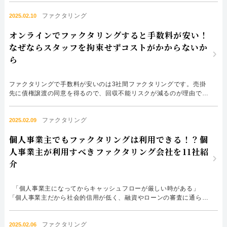
し、消費者金融のATMも見かけます。ファクタリング会社が少ないな
ファクタリング
ら、地方にお住まいの方は利用できないのでしょうか？ 今回は岡山
2025.02.10
県のファクタリングをテーマに、特に都市部に住んでいない事業主様
オンラインでファクタリングすると手数料が安い！
の...
なぜならスタッフを拘束せずコストがかからないか
ら
ファクタリングで手数料が安いのは3社間ファクタリングです。売掛
先に債権譲渡の同意を得るので、回収不能リスクが減るのが理由です
が、それだと売掛先とのやり取りで時間がかかってしまいます。 迅
速な資金調達、最短即日の資金調達を考えると、3社間ファクタリン
ファクタリング
グよりも2社間ファクタリングになります。しかし、2社間ファクタリ
2025.02.09
ングは手数料が高いという欠点があります。 迅速な資金調達、最...
個人事業主でもファクタリングは利用できる！？個
人事業主が利用すべきファクタリング会社を11社紹
介
「個人事業主になってからキャッシュフローが厳しい時がある」
「個人事業主だから社会的信用が低く、融資やローンの審査に通らな
い」 「ファクタリングって個人事業主でも利用できる資金調達方法
なの？」 などの疑問を抱いたことはありませんか？ 個人事業主は社
ファクタリング
会的信用が低めであり、資金調達に苦労することが多いですよね。
2025.02.06