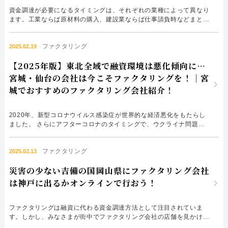
資金調達が必要になるタイミングは、それぞれの業種によって異なり
ます。工業ならば原材料の購入、建設業ならば仕事請負時などまとま
ったお金が必要になるタイミングが異なります。 まとまったお金が
必要になった場合、融資によって資金調達する以外にファクタリング
ファクタリング
という方法があります。 ファクタリングならば迅速な資金調達が可
2025.02.19
能になるだけではなく、地域を問わず全国から申し込みできます...
【2025年版】東北全域で融資環境は悪化傾向に…
宮城・仙台の会社は今こそファクタリングを！｜宮
城でおすすめのファクタリング会社紹介！
2020年、新型コロナウイルス感染症が世界的な経済悪化をもたらし
ました。 さらにアフターコロナのタイミングで、ウクライナ問題や
円安など、中小企業の資金繰りを悩ませる問題が続出。 これによ
り、全国的に融資環境が悪化しています。 東北地方では宮城県を除
ファクタリング
く各県で貸出金のペースが鈍化しており、数年の内に宮城県でも融資
2025.02.13
環境の悪化が予測されます。 これに備えるためにも、宮城・仙台の
災害の少ない吉備の国岡山県にファクタリング会社
会...
は神戸に出るかオンラインで行おう！
ファクタリングは融資に代わる資金調達方法として注目されていま
す。しかし、みなさまが街中でファクタリング会社の店舗を見かける
ことはあまりありません。 銀行ならば至る場所に店舗があります