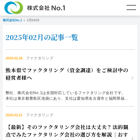
株式会社No.1
2月2025
TOP
ファクタリングとは？
2025年02月の記事一覧
ご契約までの流れ
ご利用事例
よくある質問
ファクタリング・資金調達コラム
ファクタリング
2025.02.26
熊本県でファクタリング（資金調達）をご検討中の
企業情報
お問い合わせ
経営者様へ
名古屋支店HP
福岡支店HP
弊社、株式会社No.1は全国対応しているファクタリング会社です。
本社は東京都豊島区池袋にあり、支社は愛知県名古屋市と福岡県福岡
市にございます。 そのため弊社をご利用中のお客様で、熊本県の方
は数多くいらっしゃいます。 熊本県でファクタリング(資金調達)をご
お電話で
スピード
メールで
ファクタリング
検討中の経営者様は是非、株式会社No.1にご相談ください。 熊本県
2025.02.21
お問合せ
査定依頼
お問い合わせ
の資金調達事情 熊本県は中小企業52,730社、小規模企業45,321社...
【最新】そのファクタリング会社は大丈夫？法的観
名古屋支店直通
福岡支店直通
点でみたファクタリング会社の選び方を解説｜おす