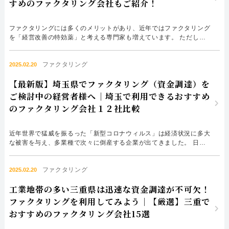
052-414-4107
092-419-2433
すめのファクタリング会社もご紹介！
おすすめ記事
ファクタリングには多くのメリットがあり、近年ではファクタリング
を「経営改善の特効薬」と考える専門家も増えています。 ただし、
ファクタリングのメリットを享受するには、ファクタリング会社の選
ファクタリングで即日資金調達するための方法
び方が極めて重要です。 ファクタリング会社の選び方を知らずに利
ファクタリング
用すれば、悪質業者に騙される恐れがあり、自社に適したファクタリ
2025.02.20
ング会社を選ぶことも困難です。 だからこそ、初めてファクタリ...
ファクタリングで通りやすい会社はどういう会社？
【最新版】埼玉県でファクタリング（資金調達）を
ご検討中の経営者様へ｜埼玉で利用できるおすすめ
のファクタリング会社１２社比較
近年世界で猛威を振るった「新型コロナウィルス」は経済状況に多大
な被害を与え、多業種で次々に倒産する企業が出てきました。 日本
でもその影響は凄まじいもので、今ご覧になっている皆様の周りでも
多くの方が資金難に苦しんだのではないでしょうか。 2022年現在、
ファクタリング
徐々に景気は回復傾向にありますが、まだまだ余談は許せないといえ
2025.02.20
ます。 実際に埼玉県庁のホームページ内で、 「県経済は、持ち...
工業地帯の多い三重県は迅速な資金調達が不可欠！
ファクタリングを利用してみよう｜【厳選】三重で
おすすめのファクタリング会社15選