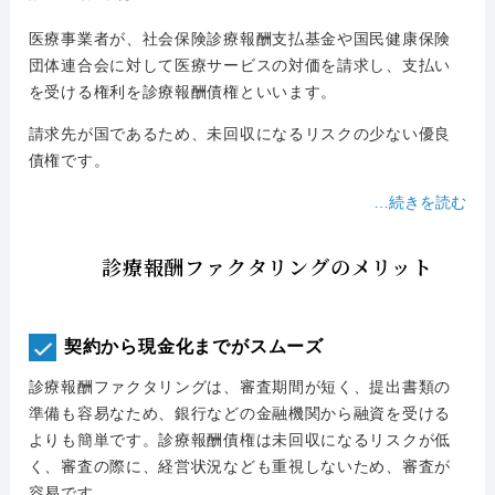
052-414-4107
092-419-2433
医療事業者が、社会保険診療報酬支払基金や国民健康保険
おすすめ記事
団体連合会に対して医療サービスの対価を請求し、支払い
を受ける権利を診療報酬債権といいます。
ファクタリングで即日資金調達するための方法
請求先が国であるため、未回収になるリスクの少ない優良
債権です。
ファクタリングで通りやすい会社はどういう会社？
…
続きを読む
診療報酬ファクタリングのメリット
契約から現金化までがスムーズ
診療報酬ファクタリングは、審査期間が短く、提出書類の
準備も容易なため、銀行などの金融機関から融資を受ける
よりも簡単です。診療報酬債権は未回収になるリスクが低
く、審査の際に、経営状況なども重視しないため、審査が
容易です。