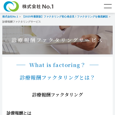
株式会社No.1
【2025年最新版】ファクタリング初心者必見！ファクタリングを徹底解説
TOP
ファクタリングとは？
診療報酬ファクタリングサービス
ご契約までの流れ
ご利用事例
診療報酬ファクタリングサービス
よくある質問
ファクタリング・資金調達コラム
企業情報
お問い合わせ
What is factoring？
名古屋支店HP
福岡支店HP
診療報酬ファクタリングとは？
お電話で
スピード
メールで
診療報酬ファクタリング
お問合せ
査定依頼
お問い合わせ
名古屋支店直通
福岡支店直通
診療報酬とは