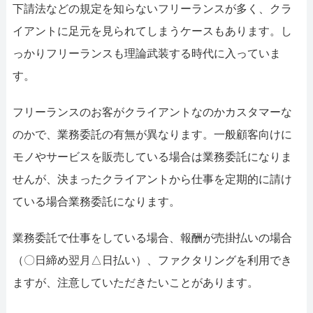
052-414-4107
092-419-2433
下請法などの規定を知らないフリーランスが多く、クラ
イアントに足元を見られてしまうケースもあります。し
おすすめ記事
っかりフリーランスも理論武装する時代に入っていま
ファクタリングで即日資金調達するための方法
す。
ファクタリングで通りやすい会社はどういう会社？
フリーランスのお客がクライアントなのかカスタマーな
のかで、業務委託の有無が異なります。一般顧客向けに
モノやサービスを販売している場合は業務委託になりま
せんが、決まったクライアントから仕事を定期的に請け
ている場合業務委託になります。
業務委託で仕事をしている場合、報酬が売掛払いの場合
（〇日締め翌月△日払い）、ファクタリングを利用でき
ますが、注意していただきたいことがあります。