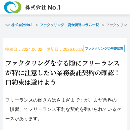
TOP
ファクタリングとは？
株式会社No.1
ファクタリング・資金調達コラム一覧
ファクタリン
ご契約までの流れ
ご利用事例
ファクタリングの基礎知識
投稿日：2024.06.02 更新日：2026.06.19
よくある質問
ファクタリング・資金調達コラム
ファクタリングをする際にフリーランス
企業情報
お問い合わせ
が特に注意したい業務委託契約の確認！
口約束は避けよう
名古屋支店HP
福岡支店HP
フリーランスの働き方はさまざまですが、まだ業界の
お電話で
スピード
メールで
お問合せ
査定依頼
お問い合わせ
「慣習」でフリーランス不利な契約を強いられているケ
ースがあります。
名古屋支店直通
福岡支店直通