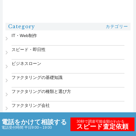
Category
カテゴリー
IT・Web制作
スピード・即日性
ビジネスローン
ファクタリングの基礎知識
ファクタリングの種類と選び方
ファクタリング会社
ベンチャーキャピタル
電話をかけて相談する
30秒で調達可能金額がわかる
スピード査定依頼
電話受付時間 平日9:00～19:00
助成金・社内制度