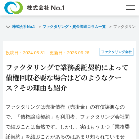
TOP
ファクタリングとは？
株式会社No.1
ファクタリング・資金調達コラム一覧
ファクタリン
ご契約までの流れ
ご利用事例
ファクタリング会社
投稿日：2024.05.31 更新日：2026.06.26
よくある質問
ファクタリング・資金調達コラム
ファクタリングで業務委託契約によって
企業情報
お問い合わせ
債権回収必要な場合はどのようなケー
ス？その理由も紹介
名古屋支店HP
福岡支店HP
ファクタリングは売掛債権（売掛金）の有償譲渡なの
お電話で
スピード
メールで
お問合せ
査定依頼
お問い合わせ
で、「債権譲渡契約」を利用者、ファクタリング会社間
で結ぶことは当然です。しかし、実はもう１つ「業務委
名古屋支店直通
福岡支店直通
託契約」を結ぶことがあるのはあまり知られていませ