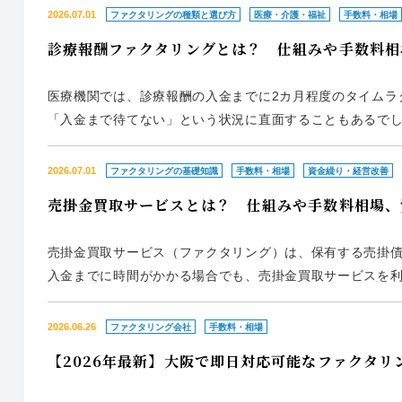
入金日前に現金化す...
2026.07.01
ファクタリングの種類と選び方
医療・介護・福祉
手数料・相場
診療報酬ファクタリングとは？ 仕組みや手数料相
医療機関では、診療報酬の入金までに2カ月程度のタイムラ
「入金まで待てない」という状況に直面することもあるでし
療報酬ファクタリング」です。診療報酬ファクタリングを
定した資金繰りを...
2026.07.01
ファクタリングの基礎知識
手数料・相場
資金繰り・経営改善
売掛金買取サービスとは？ 仕組みや手数料相場、
売掛金買取サービス（ファクタリング）は、保有する売掛債
入金までに時間がかかる場合でも、売掛金買取サービスを
ちます。ただし、手数料が発生するため継続利用すると資
する可能性がある点...
2026.06.26
ファクタリング会社
手数料・相場
【2026年最新】大阪で即日対応可能なファクタリ