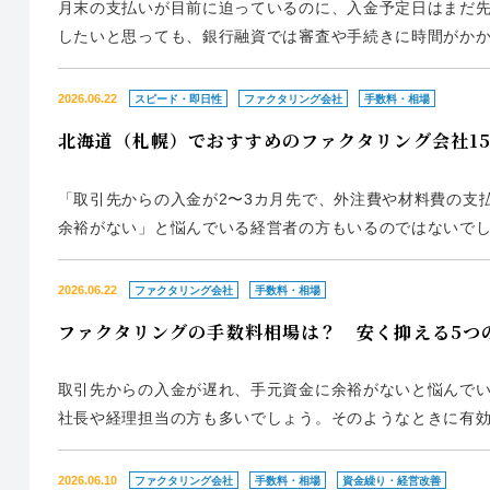
月末の支払いが目前に迫っているのに、入金予定日はまだ
したいと思っても、銀行融資では審査や手続きに時間がか
あるでしょう。 そこで注目されているのが、売掛金を早期
のため、借入とは異な...
2026.06.22
スピード・即日性
ファクタリング会社
手数料・相場
北海道（札幌）でおすすめのファクタリング会社1
「取引先からの入金が2〜3カ月先で、外注費や材料費の支
余裕がない」と悩んでいる経営者の方もいるのではないで
入金と支払のタイミングがずれやすい傾向があります。 そ
ング」です。近年は...
2026.06.22
ファクタリング会社
手数料・相場
ファクタリングの手数料相場は？ 安く抑える5つ
取引先からの入金が遅れ、手元資金に余裕がないと悩んで
社長や経理担当の方も多いでしょう。そのようなときに有効
して資金化する方法です。未回収リスクを負う対価として
とも多いです。 た...
2026.06.10
ファクタリング会社
手数料・相場
資金繰り・経営改善