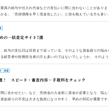
従業員の給与や仕入れ代金などの支払いに間に合わないことがありま
かかる」「売掛債権を早く現金化したい」と頭を抱えている方も多い
なるのがファクタリングです。 本記事では、売掛債権を最短即日で
場
めの一括査定サイト7選
費、給与の支払日は目前まで迫っている。そのような資金繰りの悩み
る経営者や財務担当者の方も多いのではないでしょうか。 そのよう
「ファクタリング」です。ただし、急いで契約を進めてしまうと、本
料・相場
5選！ スピード・審査内容・手数料をチェック
に間に合わせたい」など、売掛金の入金前に資金が必要となり、悩ん
、資金繰りの不安は大きな負担になりやすく、早めの対応が重要です
です。ファクタリングは、保有している売掛債権を買い取ってもらい