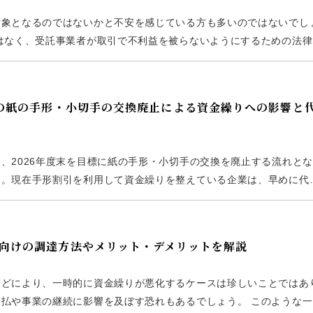
対象となるのではないかと不安を感じている方も多いのではないでし
はなく、受託事業者が取引で不利益を被らないようにするための法律
め、事前に内容を理解しておくことが重要です。 本記事では、取適
降の紙の手形・小切手の交換廃止による資金繰りへの影響と
、2026年度末を目標に紙の手形・小切手の交換を廃止する流れと
す。現在手形割引を利用して資金繰りを整えている企業は、早めに代
替となる手段には、どのようなものがあるのでしょうか。 本記事で
向けの調達方法やメリット・デメリットを解説
などにより、一時的に資金繰りが悪化するケースは珍しいことではあ
払や事業の継続に影響を及ぼす恐れもあるでしょう。 このような一