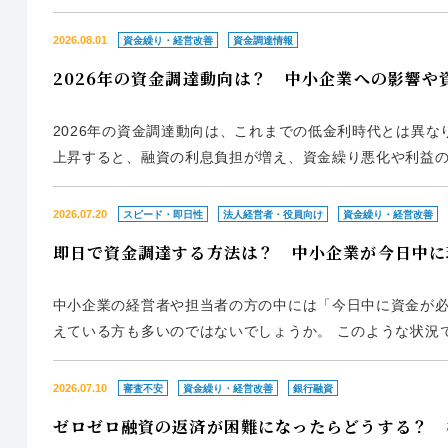
的な資金不足に対応する方法の一つが「つなぎ融資」です
でしょうか。 本記...
2026.08.01
資金繰り・経営改善
資金調達情報
2026年の資金調達動向は？ 中小企業への影響や
2026年の資金調達動向は、これまでの低金利時代とは異
上昇すると、融資の利息負担が増え、資金繰り悪化や利益の
調達動向や金利上昇による影響、中小企業が取るべき資金
グ」について解説しま...
2026.07.20
スピード・即日性
法人経営者・役員向け
資金繰り・経営改善
即日で資金調達する方法は？ 中小企業が今日中に
中小企業の経営者や担当者の方の中には「今日中に資金が
えている方も多いのではないでしょうか。 このような状況
代表的な資金調達方法である銀行融資は審査に時間がかかる
本記事では、中小...
2026.07.10
審査不安
資金繰り・経営改善
銀行融資
ゼロゼロ融資の返済が困難になったらどうする？ 