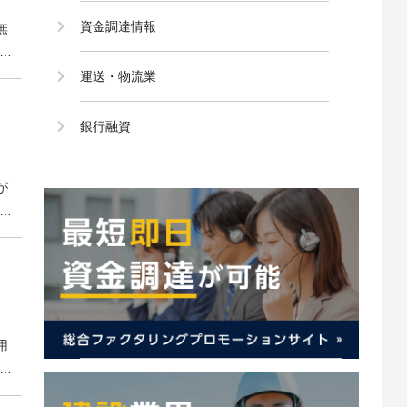
資金調達情報
無
済
ク
運送・物流業
銀行融資
が
グ
。
用
で
体