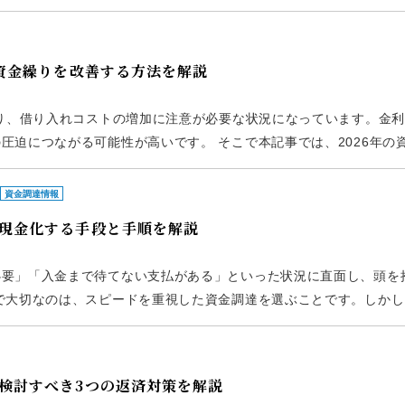
。つなぎ融資を利用すると、どのようなメリット・デメリットがある
資金繰りを改善する方法を解説
なり、借り入れコストの増加に注意が必要な状況になっています。金
圧迫につながる可能性が高いです。 そこで本記事では、2026年の
繰り対策、借り入れに依存しない資金調達方法である「ファクタリン
資金調達情報
現金化する手段と手順を解説
必要」「入金まで待てない支払がある」といった状況に直面し、頭を
で大切なのは、スピードを重視した資金調達を選ぶことです。しかし
ことが多いため、すぐに現金を確保するのは難しいでしょう。 そこ
検討すべき3つの返済対策を解説