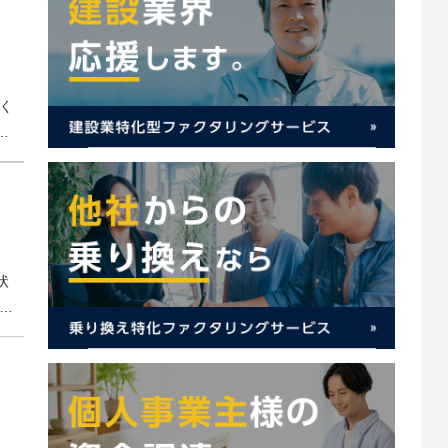
く
立
響
状
す
事