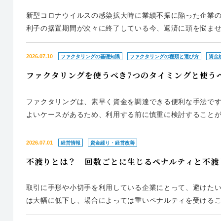
新型コロナウイルスの感染拡大時に業績不振に陥った企業
利子の据置期間が次々に終了している今、返済に頭を悩ませ
に困っている企業向けに、返済困難に陥ったときの対策フ
や対処法をまとめま...
2026.07.10
ファクタリングの基礎知識
ファクタリングの種類と選び方
資金
ファクタリングを使うべき7つのタイミングと使う
ファクタリングは、素早く資金を調達できる便利な手法で
よいケースがあるため、利用する前に慎重に検討することが
や利用するメリットなどを詳しく解説します。ファクタリ
【この記事で分か...
2026.07.01
経営情報
資金繰り・経営改善
不渡りとは？ 回数ごとに生じるペナルティと不渡
取引に手形や小切手を利用している企業にとって、避けた
は大幅に低下し、場合によっては重いペナルティを受けるこ
は不渡りの基礎知識と、不渡りを出した場合のペナルティ