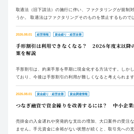
取適法（旧下請法）の施行に伴い、ファクタリングが規制
うか。 取適法はファクタリングそのものを禁止するもので
す。しかし、一部のファクタリング取引は規制対象となるた
が制定された目的...
2026.08.01
経営情報
資金繰り・経営改善
手形割引は利用できなくなる？ 2026年度末以
案を解説
手形割引は、約束手形を早期に現金化する方法です。しかし
ており、今後は手形割引の利用が難しくなると考えられま
手段を検討しておくことが大切です。 では、手形割引の代
紙の手形・小切手...
2026.08.01
資金繰り・経営改善
資金調達情報
つなぎ融資で資金繰りを改善するには？ 中小企業
売掛金の入金遅れや突発的な支出の増加、大口案件の受注
ません。手元資金に余裕がない状態が続くと、取引先への支