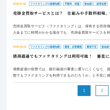
的な対策をまとめま...
2026.07.01
ファクタリングの基礎知識
手数料・相場
資金繰り・経営改善
売掛金買取サービスとは？ 仕組みや手数料相場、
売掛金買取サービス（ファクタリング）は、保有する売掛債
入金までに時間がかかる場合でも、売掛金買取サービスを
ちます。ただし、手数料が発生するため継続利用すると資
する可能性がある点...
2026.06.22
ファクタリングの基礎知識
審査・必要書類
審査不安
資金繰
債務超過でもファクタリングは利用可能！ 審査に
債務超過の状態では、銀行融資の審査に通りにくくなり、
態でもファクタリングを利用できるのだろうか」と不安に感
る資金調達方法です。銀行融資とは審査で重視されるポイン
では、債務超過で...
1
2