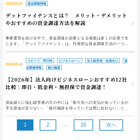
の対応手順や審査に落ちる主な理由、対策などを詳しく解説します。
2026.06.22
資金調達情報
資金が必要な場合や資金繰りにお悩みの場合は、ぜひ参考にして...
デットファイナンスとは？ メリット・デメリット
やおすすめの資金調達方法を解説
事業運営を続ける中で、資金調達が必要となる場面は多くの企業で生
じます。「デットファイナンス」は、代表的な資金調達方法の一つと
して広く活用されています。「デットファイナンスには、どのような
メリット・デメリットがあるのだろう」と疑問をお持ちの方もいるで
しょう。 本記事では、デットファイナンスの基本やメリット・デメ
スピード・即日性
ビジネスローン
法人経営者・役員向け
資
2026.06.22
リット、エクイティファイナンスとの違いなどを分かりやすく解...
金調達情報
銀行融資
【2026年】法人向けビジネスローンおすすめ12社
比較｜即日・低金利・無担保で資金調達！
資金繰りに悩む経営者の方の中には「取引先への支払が迫っているが
手元資金が足りない」「銀行融資を待っていては間に合わない」とい
った状況に直面している方も多いのではないでしょうか。このような
ときに検討したいのが、スピーディーに資金調達ができるビジネスロ
…
1
2
20
次へ
ーンです。無担保で利用できるケースも多く、緊急時の資金確保手段
として活用されています。 本記事では、法人向けビジネスロー...