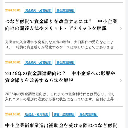
052-414-4107
092-419-2433
業内容や将来性を重視する「事業性評価による融資」を推進していま
す。2026年5月25日には「事業性融資の推進等に関する法律」が施行
されたことで、事業の成長性や将来性を評価する融資の流れは、本格
2026.08.01
資金繰り・経営改善
資金調達情報
おすすめ記事
化する可能性があるでしょう。 本記事では、事業性評価や新制度...
つなぎ融資で資金繰りを改善するには？ 中小企業
向けの調達方法やメリット・デメリットを解説
ファクタリングで即日資金調達するための方法
売掛金の入金遅れや突発的な支出の増加、大口案件の受注などによ
ファクタリングで通りやすい会社はどういう会社？
り、一時的に資金繰りが悪化するケースは珍しいことではありませ
ん。手元資金に余裕がない状態が続くと、取引先への支払や事業の継
続に影響を及ぼす恐れもあるでしょう。 このような一時的な資金不
足に対応する方法の一つが「つなぎ融資」です。つなぎ融資を利用す
2026.08.01
資金繰り・経営改善
資金調達情報
ると、どのようなメリット・デメリットがあるのでしょうか。 本記...
2026年の資金調達動向は？ 中小企業への影響や
資金繰りを改善する方法を解説
2026年の資金調達動向は、これまでの低金利時代とは異なり、借り
入れコストの増加に注意が必要な状況になっています。金利が上昇す
ると、融資の利息負担が増え、資金繰り悪化や利益の圧迫につながる
可能性が高いです。 そこで本記事では、2026年の資金調達動向や金
利上昇による影響、中小企業が取るべき資金繰り対策、借り入れに依
2026.08.01
助成金・社内制度
審査・必要書類
資金調達情報
存しない資金調達方法である「ファクタリング」について解説しま...
中小企業新事業進出補助金を受ける際はつなぎ融資