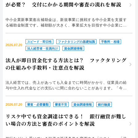
が必要？ 交付にかかる期間や審査の流れを解説
中小企業新事業進出補助金は、新規事業に挑戦する中小企業を支援す
る補助金制度です。補助額が大きく、事業拡大を目指す中小企業にと
って有効な制度ですが、補助金は事業実施後に交付されるため、まず
自己資金の用意が必要です。自己資金が十分でないのに事業を進める
と、資金繰り悪化につながることも考えられます。 そこで検討した
スピード・即日性
ファクタリングの基礎知識
手数料・相場
2026.07.20
いのが、つなぎ融資の利用です。中小企業新事業進出補助金でつ...
法人経営者・役員向け
資金調達情報
法人が即日資金化する方法とは？ ファクタリング
の仕組みや手数料・注意点を解説
法人経営では、売上があっても入金までに時間がかかり、従業員の給
与や仕入れ代金などの支払いに間に合わないことがあります。「今日
中に資金を用意したい」「銀行融資では時間がかかる」「売掛債権を
早く現金化したい」と頭を抱えている方も多いのではないでしょう
か。 このようなケースで有力な選択肢となるのがファクタリングで
2026.07.20
審査・必要書類
審査不安
資金調達情報
銀行融資
す。 本記事では、売掛債権を最短即日で資金化できるファクタリ...
リスケ中でも資金調達はできる！ 銀行融資が難し
い場合の方法と審査のポイントを解説