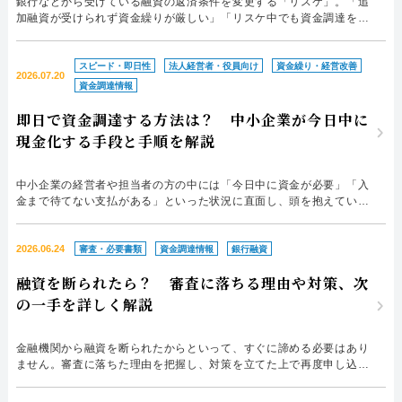
銀行などから受けている融資の返済条件を変更する「リスケ」。「追
加融資が受けられず資金繰りが厳しい」「リスケ中でも資金調達を行
いたい」と悩んでいる方も多いのではないでしょうか。 リスケ中は
返済条件の見直しを行っている状態のため、銀行からの新たな借入れ
が難しくなるのが一般的です。しかし、リスケ中でも資金調達の手段
スピード・即日性
法人経営者・役員向け
資金繰り・経営改善
2026.07.20
が全て断たれてしまうわけではありません。特に、売掛債権を活...
資金調達情報
即日で資金調達する方法は？ 中小企業が今日中に
現金化する手段と手順を解説
中小企業の経営者や担当者の方の中には「今日中に資金が必要」「入
金まで待てない支払がある」といった状況に直面し、頭を抱えている
方も多いのではないでしょうか。 このような状況で大切なのは、ス
ピードを重視した資金調達を選ぶことです。しかし、代表的な資金調
達方法である銀行融資は審査に時間がかかることが多いため、すぐに
2026.06.24
審査・必要書類
資金調達情報
銀行融資
現金を確保するのは難しいでしょう。 そこで本記事では、中小...
融資を断られたら？ 審査に落ちる理由や対策、次
の一手を詳しく解説
金融機関から融資を断られたからといって、すぐに諦める必要はあり
ません。審査に落ちた理由を把握し、対策を立てた上で再度申し込め
ば、融資を受けられるケースもあります。また融資以外の資金調達方
法を検討するのもよいでしょう。 本記事では、融資を断られたとき