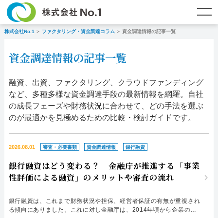
株式会社No.1
ファクタリング・資金調達コラム
資金調達情報の記事一覧
TOP
ファクタリングとは？
資金調達情報の記事一覧
ご契約までの流れ
ご利用事例
融資、出資、ファクタリング、クラウドファンディング
よくある質問
ファクタリング・資金調達コラム
など、多種多様な資金調達手段の最新情報を網羅。自社
の成長フェーズや財務状況に合わせて、どの手法を選ぶ
企業情報
お問い合わせ
のが最適かを見極めるための比較・検討ガイドです。
名古屋支店HP
福岡支店HP
2026.08.01
審査・必要書類
資金調達情報
銀行融資
銀行融資はどう変わる？ 金融庁が推進する「事業
お電話で
スピード
メールで
性評価による融資」のメリットや審査の流れ
お問合せ
査定依頼
お問い合わせ
銀行融資は、これまで財務状況や担保、経営者保証の有無が重視され
名古屋支店直通
福岡支店直通
る傾向にありました。これに対し金融庁は、2014年頃から企業の事