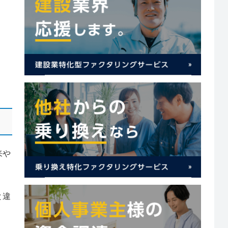
来や
と違