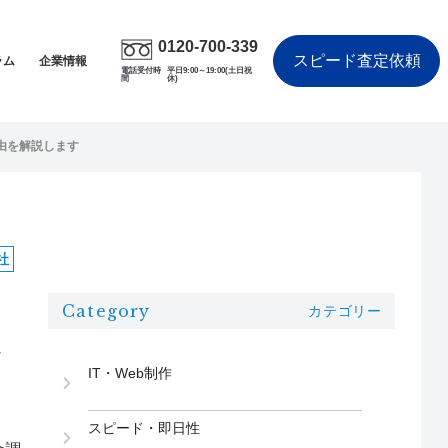
0120-700-339
スピード査定依頼
ラム
企業情報
電話受付時
平日9:00～19:00(土日祝
間
休)
由を解説します
社
Category
カテゴリー
地
IT・Web制作
スピード・即日性