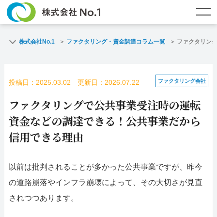
TOP
ファクタリングとは？
株式会社No.1
ファクタリング・資金調達コラム一覧
ファクタリン
ご契約までの流れ
ご利用事例
ファクタリング会社
投稿日：2025.03.02 更新日：2026.07.22
よくある質問
ファクタリング・資金調達コラム
ファクタリングで公共事業受注時の運転
企業情報
お問い合わせ
資金などの調達できる！公共事業だから
信用できる理由
名古屋支店HP
福岡支店HP
以前は批判されることが多かった公共事業ですが、昨今
お電話で
スピード
メールで
お問合せ
査定依頼
お問い合わせ
の道路崩落やインフラ崩壊によって、その大切さが見直
されつつあります。
名古屋支店直通
福岡支店直通