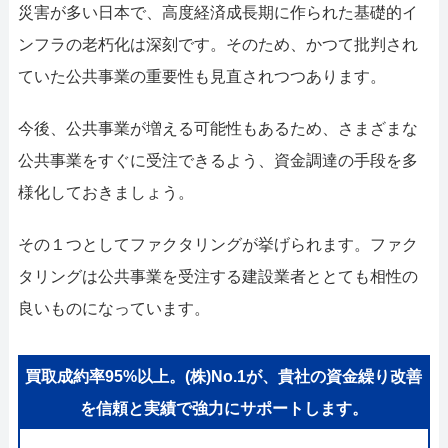
052-414-4107
092-419-2433
災害が多い日本で、高度経済成長期に作られた基礎的イ
ンフラの老朽化は深刻です。そのため、かつて批判され
おすすめ記事
ていた公共事業の重要性も見直されつつあります。
ファクタリングで即日資金調達するための方法
今後、公共事業が増える可能性もあるため、さまざまな
ファクタリングで通りやすい会社はどういう会社？
公共事業をすぐに受注できるよう、資金調達の手段を多
様化しておきましょう。
その１つとしてファクタリングが挙げられます。ファク
タリングは公共事業を受注する建設業者ととても相性の
良いものになっています。
買取成約率95%以上。(株)No.1が、貴社の資金繰り改善
を信頼と実績で強力にサポートします。