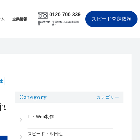
0120-700-339
スピード査定依頼
ラム
企業情報
電話受付時
平日9:00～19:00(土日祝
間
休)
社
Category
カテゴリー
れ
IT・Web制作
スピード・即日性