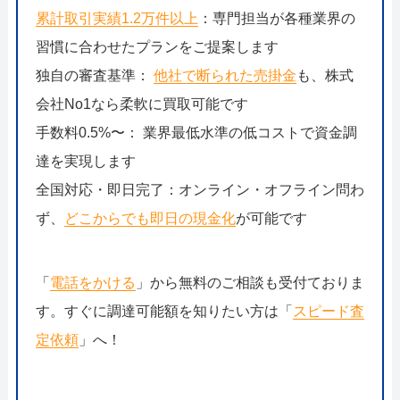
累計取引実績1.2万件以上
：専門担当が各種業界の
習慣に合わせたプランをご提案します
独自の審査基準：
他社で断られた売掛金
も、株式
会社No1なら柔軟に買取可能です
手数料0.5%〜： 業界最低水準の低コストで資金調
達を実現します
全国対応・即日完了：オンライン・オフライン問わ
ず、
どこからでも即日の現金化
が可能です
「
電話をかける
」から無料のご相談も受付ておりま
す。すぐに調達可能額を知りたい方は「
スピード査
定依頼
」へ！