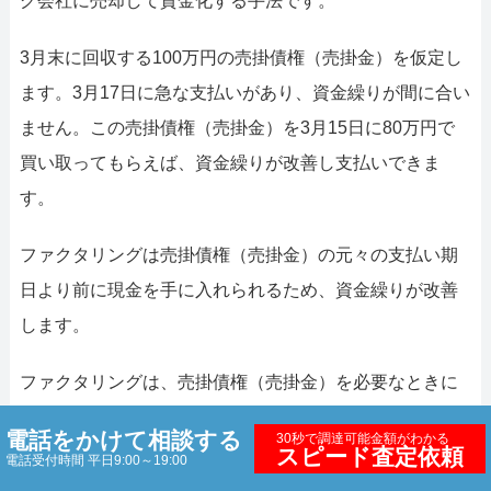
グ会社に売却して資金化する手法です。
3月末に回収する100万円の売掛債権（売掛金）を仮定し
ます。3月17日に急な支払いがあり、資金繰りが間に合い
ません。この売掛債権（売掛金）を3月15日に80万円で
買い取ってもらえば、資金繰りが改善し支払いできま
す。
ファクタリングは売掛債権（売掛金）の元々の支払い期
日より前に現金を手に入れられるため、資金繰りが改善
します。
ファクタリングは、売掛債権（売掛金）を必要なときに
現金化できる仕組みで、急な資金繰りにも対応可能で
電話をかけて相談する
30秒で調達可能金額がわかる
す。資金繰りに問題がなければ、売掛債権（売掛金）の
スピード査定依頼
電話受付時間 平日9:00～19:00
支払期日まで待つことも可能です。自社の資金繰り状況