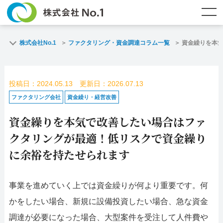
TOP
ファクタリングとは？
株式会社No.1
ファクタリング・資金調達コラム一覧
資金繰りを本
ご契約までの流れ
ご利用事例
投稿日：2024.05.13 更新日：2026.07.13
よくある質問
ファクタリング・資金調達コラム
ファクタリング会社
資金繰り・経営改善
資金繰りを本気で改善したい場合はファ
企業情報
お問い合わせ
クタリングが最適！低リスクで資金繰り
名古屋支店HP
福岡支店HP
に余裕を持たせられます
お電話で
スピード
メールで
事業を進めていく上では資金繰りが何より重要です。何
お問合せ
査定依頼
お問い合わせ
かをしたい場合、新規に設備投資したい場合、急な資金
名古屋支店直通
福岡支店直通
調達が必要になった場合、大型案件を受注して人件費や