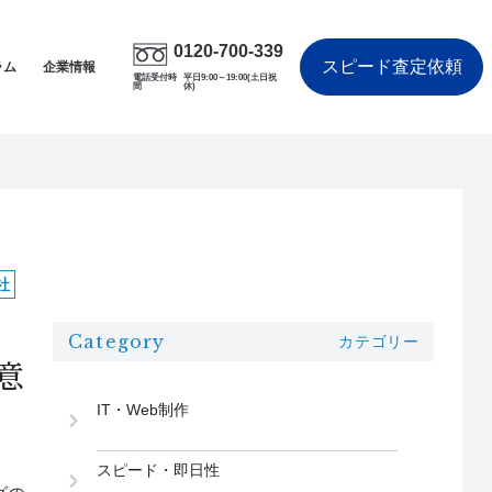
0120-700-339
スピード査定依頼
ラム
企業情報
電話受付時
平日9:00～19:00(土日祝
間
休)
社
Category
カテゴリー
意
IT・Web制作
スピード・即日性