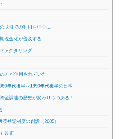
た～
物の取引での利用を中心に
早期現金化が普及する
ファクタリング
引の方が信用されていた
0年代後半～1990年代後半の日本
の資金調達の歴史が変わりつつある！
史
譲渡登記制度の創設（2005）
法）改正