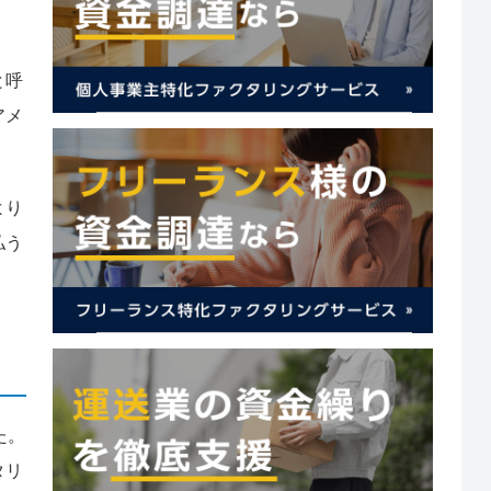
と呼
アメ
より
払う
た。
タリ