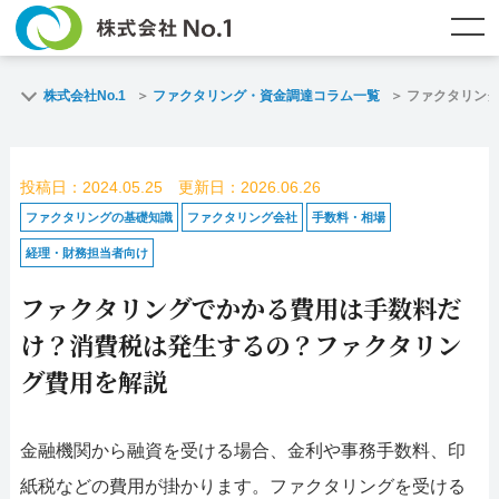
TOP
ファクタリングとは？
株式会社No.1
ファクタリング・資金調達コラム一覧
ファクタリン
ご契約までの流れ
ご利用事例
投稿日：2024.05.25 更新日：2026.06.26
よくある質問
ファクタリング・資金調達コラム
ファクタリングの基礎知識
ファクタリング会社
手数料・相場
経理・財務担当者向け
企業情報
お問い合わせ
ファクタリングでかかる費用は手数料だ
名古屋支店HP
福岡支店HP
け？消費税は発生するの？ファクタリン
グ費用を解説
お電話で
スピード
メールで
お問合せ
査定依頼
お問い合わせ
金融機関から融資を受ける場合、金利や事務手数料、印
名古屋支店直通
福岡支店直通
紙税などの費用が掛かります。ファクタリングを受ける