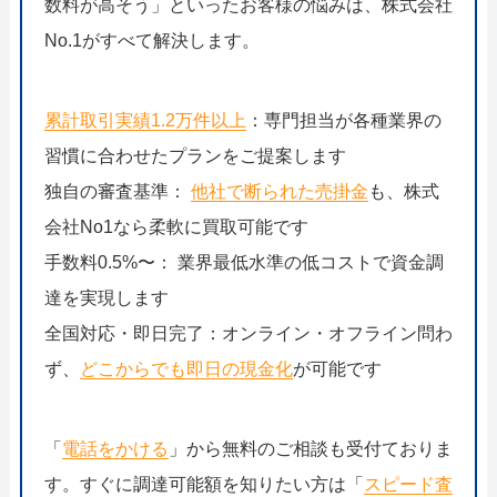
数料が高そう」といったお客様の悩みは、株式会社
No.1がすべて解決します。
累計取引実績1.2万件以上
：専門担当が各種業界の
習慣に合わせたプランをご提案します
独自の審査基準：
他社で断られた売掛金
も、株式
会社No1なら柔軟に買取可能です
手数料0.5%〜： 業界最低水準の低コストで資金調
達を実現します
全国対応・即日完了：オンライン・オフライン問わ
ず、
どこからでも即日の現金化
が可能です
「
電話をかける
」から無料のご相談も受付ておりま
す。すぐに調達可能額を知りたい方は「
スピード査