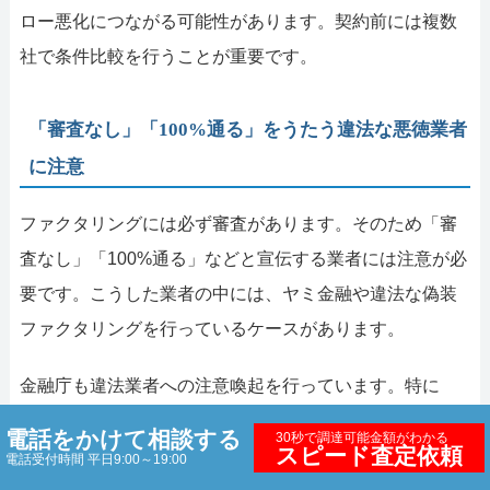
ロー悪化につながる可能性があります。契約前には複数
社で条件比較を行うことが重要です。
「審査なし」「100%通る」をうたう違法な悪徳業者
に注意
ファクタリングには必ず審査があります。そのため「審
査なし」「100%通る」などと宣伝する業者には注意が必
要です。こうした業者の中には、ヤミ金融や違法な偽装
ファクタリングを行っているケースがあります。
金融庁も違法業者への注意喚起を行っています。特に
「償還請求権（買戻し義務）」を不当に設定する契約に
電話をかけて相談する
30秒で調達可能金額がわかる
スピード査定依頼
は注意してください。契約前には、手数料や契約内容を
電話受付時間 平日9:00～19:00