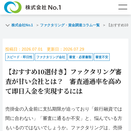
TOP
ファクタリングとは？
株式会社No.1
ファクタリング・資金調達コラム一覧
【おすすめ10
ご契約までの流れ
ご利用事例
投稿日：2026.07.01 更新日：2026.07.29
よくある質問
ファクタリング・資金調達コラム
スピード・即日性
ファクタリング会社
審査・必要書類
審査不安
【おすすめ10選付き】ファクタリング審
企業情報
お問い合わせ
査が甘い会社とは？ 審査通過率を高め
名古屋支店HP
福岡支店HP
て即日入金を実現するには
お電話で
スピード
メールで
売掛金の入金前に支払期限が迫っており「銀行融資では
お問合せ
査定依頼
お問い合わせ
間に合わない」「審査に通るか不安」と、悩んでいる方
名古屋支店直通
福岡支店直通
もいるのではないでしょうか。ファクタリングは、売掛