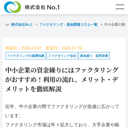
TOP
ファクタリングとは？
株式会社No.1
ファクタリング・資金調達コラム一覧
中小企業の資
ご契約までの流れ
ご利用事例
投稿日：2025.03.07 更新日：2026.07.24
よくある質問
ファクタリング・資金調達コラム
ファクタリングの基礎知識
ファクタリング会社
資金繰り・経営改善
中小企業の資金繰りにはファクタリング
企業情報
お問い合わせ
がおすすめ！利用の流れ、メリット・デ
名古屋支店HP
福岡支店HP
メリットを徹底解説
お電話で
スピード
メールで
近年、中小企業の間でファクタリングが急速に広がって
お問合せ
査定依頼
お問い合わせ
います。
名古屋支店直通
福岡支店直通
ファクタリング市場は年々拡大しており、大手企業や銀