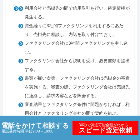
利用会社と売掛先の間で信用取引を行い、確定債権が
発生する。
資金繰りに3社間ファクタリングを利用するにあた
り、売掛先に相談し、内諾を取り付けておく。
ファクタリング会社に3社間ファクタリングを申し込
む。
ファクタリング会社から説明を受け、必要書類を提出
する。
書類が揃い次第、ファクタリング会社は売掛金の審査
を実施する。審査の際、ファクタリング会社は売掛先
に連絡し、請求内容などを照会する。
審査結果とファクタリング条件に問題がなければ、利
用会社とファクタリング会社の間で契約を結ぶ。
契約締結後（債権譲渡後）、売掛先に対して債権譲渡
電話をかけて相談する
30秒で調達可能金額がわかる
スピード査定依頼
通知・承諾手続きを行う。
電話受付時間 平日9:00～19:00
債権譲渡通知・承諾手続きの後、ファクタリング会社