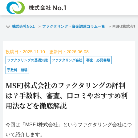
TOP
ファクタリングとは
株式会社No.1
ファクタリング・資金調達コラム一覧
MSFJ株式会
ご契約までの流れ
ご利用事例
投稿日：2025.11.10 更新日：2026.06.08
よくある質問
ファクタリング・資
ファクタリングの基礎知識
ファクタリング会社
審査・必要書類
手数料・相場
企業情報
お問い合わせ
MSFJ株式会社のファクタリングの評判
名古屋支店HP
福岡支店HP
は？手数料、審査、口コミやおすすめ利
用法などを徹底解説
お電話で
スピード
お問合せ
査定依頼
今回は「MSFJ株式会社」というファクタリング会社につ
名古屋支店直通
いて紹介します。