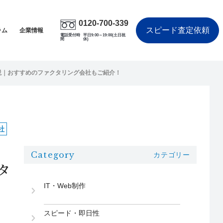
0120-700-339
スピード査定依頼
ラム
企業情報
電話受付時
平日9:00～19:00(土日祝
間
休)
説｜おすすめのファクタリング会社もご紹介！
社
Category
カテゴリー
タ
IT・Web制作
スピード・即日性