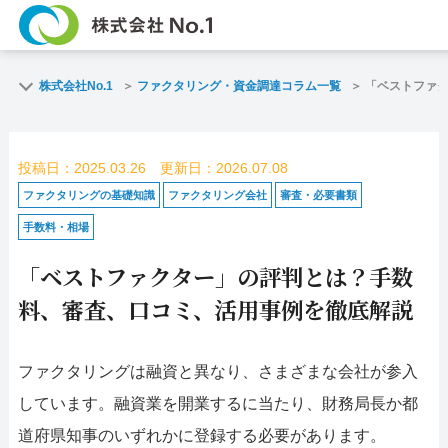
TOP
ファクタリングとは？
株式会社No.1
ファクタリング・資金調達コラム一覧
「ベストファ
ご契約までの流れ
ご利用事例
投稿日：2025.03.26 更新日：2026.07.08
よくある質問
ファクタリング・資金調
ファクタリングの基礎知識
ファクタリング会社
審査・必要書類
手数料・相場
企業情報
お問い合わせ
「ベストファクター」の評判とは？手数
名古屋支店HP
福岡支店HP
料、審査、口コミ、活用事例を徹底解説
お電話で
スピード
ファクタリングは融資と異なり、さまざまな会社が参入
お問合せ
査定依頼
しています。融資業を開業するに当たり、財務局長か都
名古屋支店直通
福岡
道府県知事のいずれかに登録する必要があります。