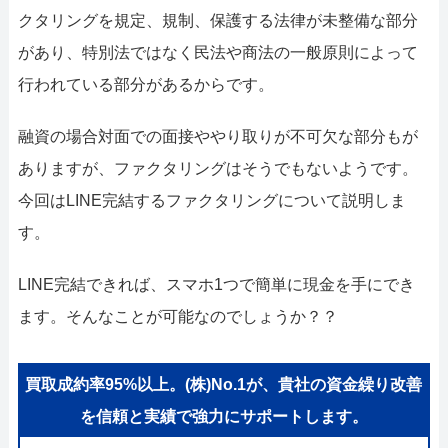
052-414-4107
092-
クタリングを規定、規制、保護する法律が未整備な部分
おすすめ記事
があり、特別法ではなく民法や商法の一般原則によって
行われている部分があるからです。
ファクタリングで即日資金調達する
融資の場合対面での面接ややり取りが不可欠な部分もが
ファクタリングで通りやすい会社はど
ありますが、ファクタリングはそうでもないようです。
今回はLINE完結するファクタリングについて説明しま
す。
LINE完結できれば、スマホ1つで簡単に現金を手にでき
ます。そんなことが可能なのでしょうか？？
買取成約率95%以上。(株)No.1が、貴社の資金繰り改善
を信頼と実績で強力にサポートします。