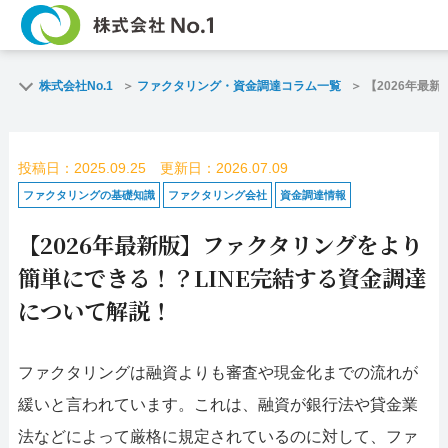
TOP
ファクタリングとは
株式会社No.1
ファクタリング・資金調達コラム一覧
【2026年最
ご契約までの流れ
ご利用事例
投稿日：2025.09.25 更新日：2026.07.09
よくある質問
ファクタリング・資
ファクタリングの基礎知識
ファクタリング会社
資金調達情報
【2026年最新版】ファクタリングをより
企業情報
お問い合わせ
簡単にできる！？LINE完結する資金調達
名古屋支店HP
福岡支店HP
について解説！
お電話で
スピード
ファクタリングは融資よりも審査や現金化までの流れが
お問合せ
査定依頼
緩いと言われています。これは、融資が銀行法や貸金業
名古屋支店直通
法などによって厳格に規定されているのに対して、ファ