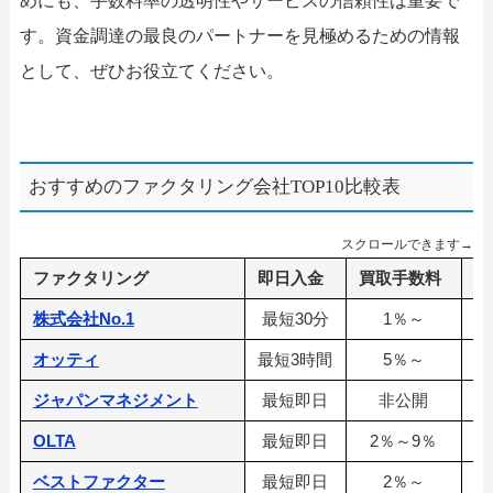
めにも、
手数料率
の透明性やサービスの信頼性は重要で
す。資金調達の最良のパートナーを見極めるための情報
として、ぜひお役立てください。
おすすめのファクタリング会社TOP10比較表
スクロールできます→
ファクタリング
即日入金
買取手数料
利
株式会社No.1
最短30分
1％～
オッティ
最短3時間
5％～
3
ジャパンマネジメント
最短即日
非公開
OLTA
最短即日
2％～9％
ベストファクター
最短即日
2％～