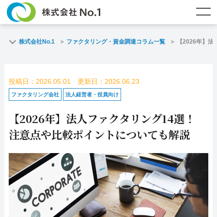
TOP
ファクタリングとは？
株式会社No.1
ファクタリング・資金調達コラム一覧
【2026年】
ご契約までの流れ
ご利用事例
投稿日：2026.05.01 更新日：2026.06.23
よくある質問
ファクタリング・資金調達コラム
ファクタリング会社
法人経営者・役員向け
【2026年】法人ファクタリング14選！
企業情報
お問い合わせ
注意点や比較ポイントについても解説
名古屋支店HP
福岡支店HP
お電話で
スピード
メールで
お問合せ
査定依頼
お問い合わせ
名古屋支店直通
福岡支店直通