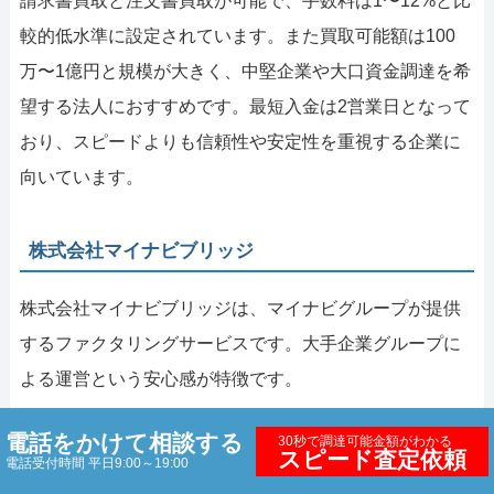
請求書買取と注文書買取が可能で、手数料は1〜12%と比
較的低水準に設定されています。また買取可能額は100
万〜1億円と規模が大きく、中堅企業や大口資金調達を希
望する法人におすすめです。最短入金は2営業日となって
おり、スピードよりも信頼性や安定性を重視する企業に
向いています。
株式会社マイナビブリッジ
株式会社マイナビブリッジは、マイナビグループが提供
するファクタリングサービスです。大手企業グループに
よる運営という安心感が特徴です。
手数料は2〜7%と上限が低く設定されており、コスト面
電話をかけて相談する
30秒で調達可能金額がわかる
スピード査定依頼
電話受付時間 平日9:00～19:00
での魅力があります。買取可能額は10万〜1億円まで対応