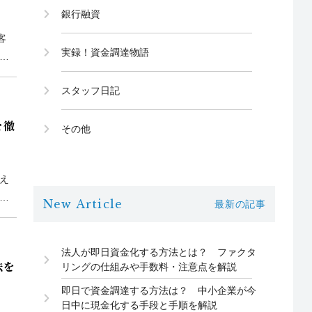
銀行融資
客
実録！資金調達物語
タ
し
スタッフ日記
を徹
その他
え
ン
New Article
最新の記事
法人が即日資金化する方法とは？ ファクタ
法を
リングの仕組みや手数料・注意点を解説
即日で資金調達する方法は？ 中小企業が今
日中に現金化する手段と手順を解説