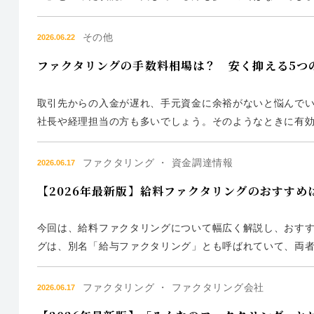
できるビジネスローンです。無担保で利用できるケースも多
人向けビジネスロー...
その他
2026.06.22
ファクタリングの手数料相場は？ 安く抑える5つ
取引先からの入金が遅れ、手元資金に余裕がないと悩んで
社長や経理担当の方も多いでしょう。そのようなときに有効
して資金化する方法です。未回収リスクを負う対価として
とも多いです。 た...
ファクタリング ・ 資金調達情報
2026.06.17
【2026年最新版】給料ファクタリングのおすす
今回は、給料ファクタリングについて幅広く解説し、おすす
グは、別名「給与ファクタリング」とも呼ばれていて、両
て記述を統一させていただきます。 給料ファクタリングは
いて、ファクタリ...
ファクタリング ・ ファクタリング会社
2026.06.17