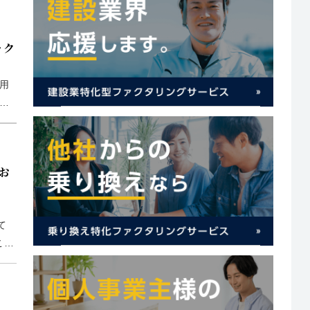
ック
用
売
リ
お
て
こと
も言