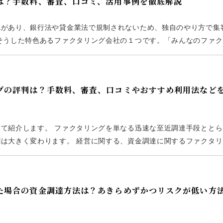
とは？手数料、審査、口コミ、活用事例を徹底解説
色があり、銀行法や貸金業法で規制されないため、独自のやり方で集
そうした特色あるファクタリング会社の１つです。「みんなのファク
たします。 特に手数料率や審査の流れ、口コミなどについても紹介
ングの評判は？手数料、審査、口コミやおすすめ利用法など
て紹介します。 ファクタリングを単なる迅速な至近調達手段ととら
は大きく変わります。 経営に関する、資金調達に関するファクタリ
クタリング会社は、金融機関以上の高パフォーマンスをたたき出しま
った場合の資金調達方法は？あきらめずかつリスクが低い方