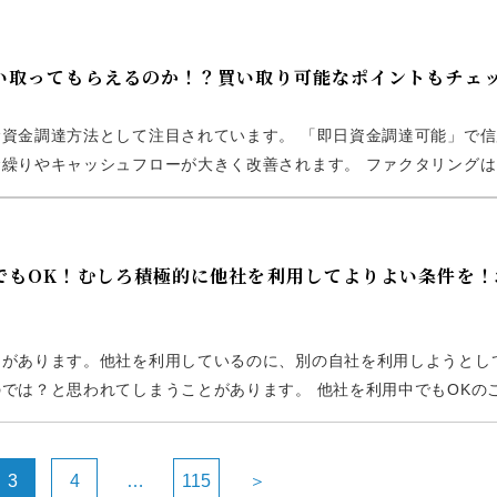
買い取ってもらえるのか！？買い取り可能なポイントもチェ
資金調達方法として注目されています。 「即日資金調達可能」で信
繰りやキャッシュフローが大きく改善されます。 ファクタリングは
掛金）が「初回債権」の場合はどうなのでしょうか？通常のファクタ
中でもOK！むしろ積極的に他社を利用してよりよい条件を！
とがあります。他社を利用しているのに、別の自社を利用しようとし
では？と思われてしまうことがあります。 他社を利用中でもOKの
乗り換えは歓迎されますが、それ以外は利用中でもOKとは必ずし
3
4
…
115
＞