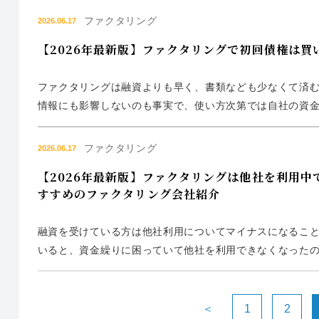
グ利用事例その1...
ファクタリング
2026.06.17
【2026年最新版】ファクタリングで初回債権は
ファクタリングは融資よりも早く、書類なども少なくて済む
情報にも影響しないのも事実で、使い方次第では自社の資金
掛債権（売掛金）の譲渡、売却ですが、この売掛債権（売
ングと初回債権の...
ファクタリング
2026.06.17
【2026年最新版】ファクタリングは他社を利用
すすめのファクタリング会社紹介
融資を受けている方は他社利用についてマイナスになるこ
いると、資金繰りに困っていて他社を利用できなくなったの
もありますが、あくまで融資の総額や本数に影響されます。
えないということは...
＜
1
2