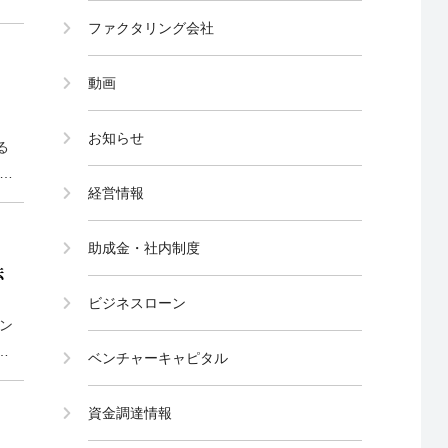
法
ファクタリング会社
動画
お知らせ
る
却
経営情報
こ
助成金・社内制度
法
ビジネスローン
ン
し
ベンチャーキャピタル
つ
資金調達情報