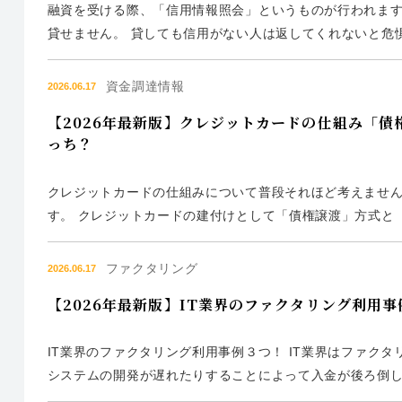
融資を受ける際、「信用情報照会」というものが行われま
貸せません。 貸しても信用がない人は返してくれないと危
いは信用が薄い人です。 そうした人がそもそもお金を融資
クリスト入りして...
資金調達情報
2026.06.17
【2026年最新版】クレジットカードの仕組み「
っち？
クレジットカードの仕組みについて普段それほど考えませ
す。 クレジットカードの建付けとして「債権譲渡」方式と
レジットカードで買い物して、支払いは後日、1か月ごとか
今回は詳しく解説し...
ファクタリング
2026.06.17
【2026年最新版】IT業界のファクタリング利用
IT業界のファクタリング利用事例３つ！ IT業界はファク
システムの開発が遅れたりすることによって入金が後ろ倒し
業界のファクタリング利用事例を3つ紹介します。 なぜIT