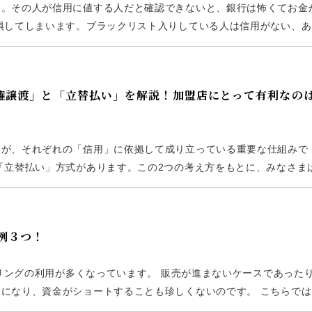
す。その人が信用に値する人だと確認できないと、銀行は怖くてお金
惧してしまいます。ブラックリスト入りしている人は信用がない、あ
されるのでしょうか？今回は解説していきます。 それに加えて、ブ
債権譲渡」と「立替払い」を解説！加盟店にとって有利なの
んが、それぞれの「信用」に依拠して成り立っている重要な仕組みで
「立替払い」方式があります。この2つの考え方をもとに、みなさま
2か月後の決まった日（月末日など）に行います。 その仕組みにつ
事例３つ！
タリングの利用が多くなっています。 販売が進まないケースであった
になり、資金がショートすることも珍しくないのです。 こちらではI
業界はファクタリングを選択するのでしょうか？ IT業界のファクタリ