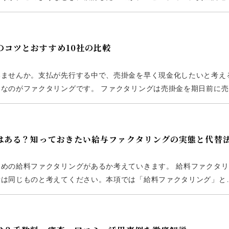
く、緊急時の資金確保手段として活用されています。 本記事では、
のコツとおすすめ10社の比較
いませんか。支払が先行する中で、売掛金を早く現金化したいと考え
なのがファクタリングです。 ファクタリングは売掛金を期日前に売
手数料が差し引かれます。融資とは異なる資金調達として活用される
めはある？知っておきたい給与ファクタリングの実態と代替
めの給料ファクタリングがあるか考えていきます。 給料ファクタリ
者は同じものと考えてください。本項では「給料ファクタリング」と
、みなさま会社員（あるいは公務員）が、会社から毎月もらう給料に