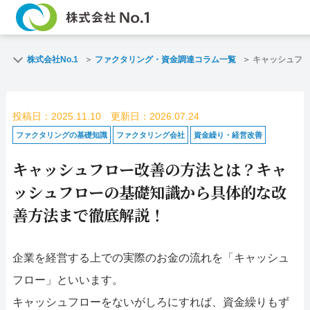
TOP
ファクタリン
株式会社No.1
ファクタリング・資金調達コラム一覧
キャッシュフ
ご契約までの流れ
ご利用事例
投稿日：2025.11.10 更新日：2026.07.24
よくある質問
ファクタリン
ファクタリングの基礎知識
ファクタリング会社
資金繰り・経営改善
キャッシュフロー改善の方法とは？キャ
企業情報
お問い合わせ
ッシュフローの基礎知識から具体的な改
名古屋支店HP
福岡支店HP
善方法まで徹底解説！
お電話で
スピード
企業を経営する上での実際のお金の流れを「キャッシュ
お問合せ
査定依頼
フロー」といいます。
名古屋支店直通
キャッシュフローをないがしろにすれば、資金繰りもず