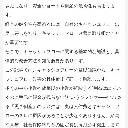
052-414-4107
0
さんになり、資金ショートや倒産の危険性も高まりま
おすすめ記事
す。
経営の健全性を高めるには、自社のキャッシュフローの
ファクタリングで即日資金調達
良し悪しを知り、キャッシュフロー改善に取り組むこと
が重要です。
ファクタリングで通りやすい会社
そこで、キャッシュフローに関する基本的な知識と、具
体的な改善方法を知る必要があります。
この記事では、キャッシュフローの基礎知識から、キャ
ッシュフロー改善の具体策まで詳しく解説します。
多くの中小企業や成長期の企業が経験する“利益は出てい
るのに手元に現金が残らない”というジレンマ――いわゆ
る「黒字倒産」のリスクは、実は人件費とキャッシュフ
ローのズレに原因があることが少なくありません。給与
や賞与、社会保険料などの固定費は毎月必ず発生します