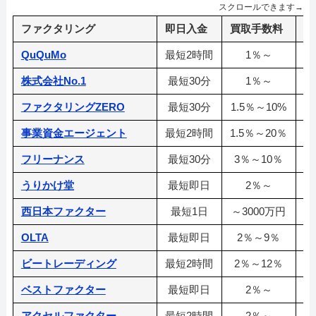
スクロールできます→
ファクタリング
即日入金
買取手数料
利
QuQuMo
最短2時間
1％～
株式会社No.1
最短30分
1％～
ファクタリングZERO
最短30分
1.5％～10%
1
事業資金エージェント
最短2時間
1.5％～20％
フリーナンス
最短30分
3％～10％
うりかけ堂
最短即日
2％～
3
西日本ファクター
最短1日
～3000万円
OLTA
最短即日
2％～9％
ビートレーディング
最短2時間
2％～12％
ベストファクター
最短即日
2％～
アクセルファクター
最短2時間
2％～
3