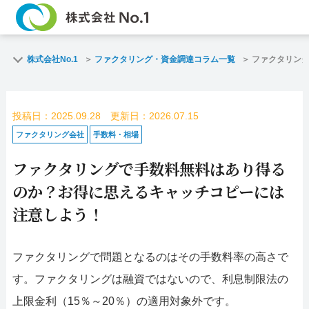
TOP
ファクタリン
株式会社No.1
ファクタリング・資金調達コラム一覧
ファクタリン
ご契約までの流れ
ご利用事例
投稿日：2025.09.28 更新日：2026.07.15
よくある質問
ファクタリン
ファクタリング会社
手数料・相場
ファクタリングで手数料無料はあり得る
企業情報
お問い合わせ
のか？お得に思えるキャッチコピーには
名古屋支店HP
福岡支店HP
注意しよう！
お電話で
スピード
ファクタリングで問題となるのはその手数料率の高さで
お問合せ
査定依頼
す。ファクタリングは融資ではないので、利息制限法の
名古屋支店直通
上限金利（15％～20％）の適用対象外です。