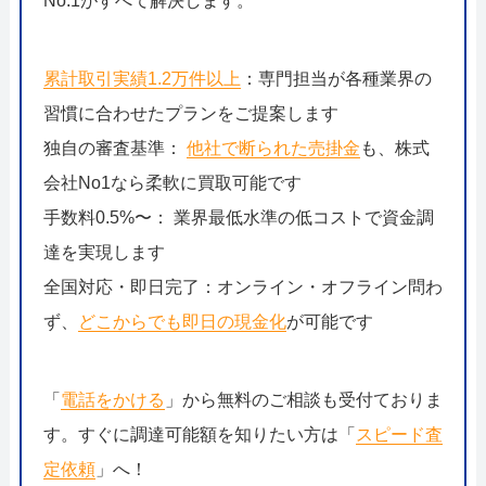
No.1がすべて解決します。
累計取引実績1.2万件以上
：専門担当が各種業界の
習慣に合わせたプランをご提案します
独自の審査基準：
他社で断られた売掛金
も、株式
会社No1なら柔軟に買取可能です
手数料0.5%〜： 業界最低水準の低コストで資金調
達を実現します
全国対応・即日完了：オンライン・オフライン問わ
ず、
どこからでも即日の現金化
が可能です
「
電話をかける
」から無料のご相談も受付ておりま
す。すぐに調達可能額を知りたい方は「
スピード査
定依頼
」へ！