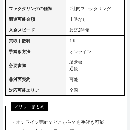
ファクタリングの種類
2社間ファクタリング
調達可能金額
上限なし
入金スピード
最短2時間
買取手数料
1％～
手続き方法
オンライン
請求書
必要書類
通帳
非対面契約
可能
対応可能エリア
全国
メリットまとめ
・オンライン完結でどこからでも手続き可能