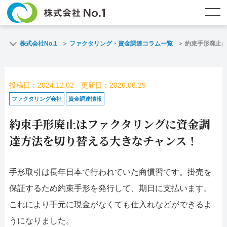
TOP
ファクタリングとは？
株式会社No.1
ファクタリング・資金調達コラム一覧
約束手形廃止
ご契約までの流れ
ご利用事例
投稿日：2024.12.02 更新日：2026.06.29
よくある質問
ファクタリング・資金調達コラム
ファクタリング会社
資金調達情報
約束手形廃止はファクタリングに資金調
企業情報
お問い合わせ
達方法を切り替える大きなチャンス！
名古屋支店HP
福岡支店HP
手形取引は長年日本で行われていた商慣習です。掛売を
お電話で
スピード
メールで
保証するため約束手形を発行して、期日に支払います。
お問合せ
査定依頼
お問い合わせ
これにより手元に現金がなくても仕入れなどができるよ
名古屋支店直通
福岡支店直通
うになりました。