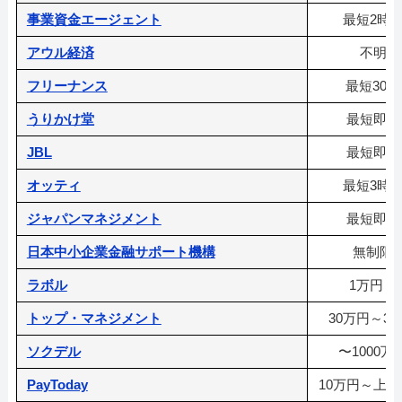
事業資金エージェント
最短2時
アウル経済
不明
フリーナンス
最短30分
うりかけ堂
最短即日
JBL
最短即日
オッティ
最短3時
ジャパンマネジメント
最短即日
日本中小企業金融サポート機構
無制限
ラボル
1万円～
トップ・マネジメント
30万円～3
ソクデル
〜1000万
PayToday
10万円～上