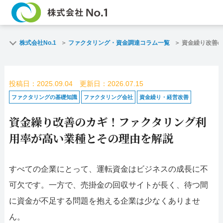
TOP
ファクタリン
株式会社No.1
ファクタリング・資金調達コラム一覧
資金繰り改善
ご契約までの流れ
ご利用事例
投稿日：2025.09.04 更新日：2026.07.15
よくある質問
ファクタリン
ファクタリングの基礎知識
ファクタリング会社
資金繰り・経営改善
資金繰り改善のカギ！ファクタリング利
企業情報
お問い合わせ
用率が高い業種とその理由を解説
名古屋支店HP
福岡支店HP
すべての企業にとって、運転資金はビジネスの成長に不
お電話で
スピード
可欠です。一方で、売掛金の回収サイトが長く、待つ間
お問合せ
査定依頼
に資金が不足する問題を抱える企業は少なくありませ
名古屋支店直通
ん。