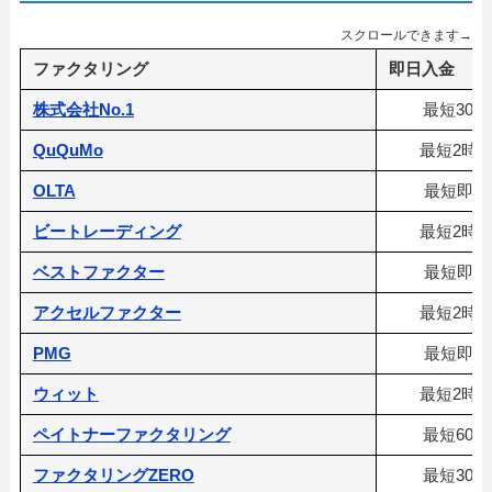
スクロールできます→
ファクタリング
即日入金
株式会社No.1
最短30分
QuQuMo
最短2時
OLTA
最短即日
ビートレーディング
最短2時
ベストファクター
最短即日
アクセルファクター
最短2時
PMG
最短即日
ウィット
最短2時
ペイトナーファクタリング
最短60分
ファクタリングZERO
最短30分