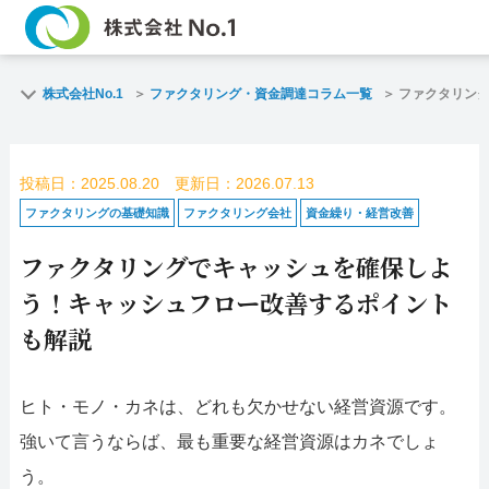
TOP
ファクタリン
株式会社No.1
ファクタリング・資金調達コラム一覧
ファクタリン
ご契約までの流れ
ご利用事例
投稿日：2025.08.20 更新日：2026.07.13
よくある質問
ファクタリン
ファクタリングの基礎知識
ファクタリング会社
資金繰り・経営改善
ファクタリングでキャッシュを確保しよ
企業情報
お問い合わせ
う！キャッシュフロー改善するポイント
名古屋支店HP
福岡支店HP
も解説
お電話で
スピード
ヒト・モノ・カネは、どれも欠かせない経営資源です。
お問合せ
査定依頼
強いて言うならば、最も重要な経営資源はカネでしょ
名古屋支店直通
う。