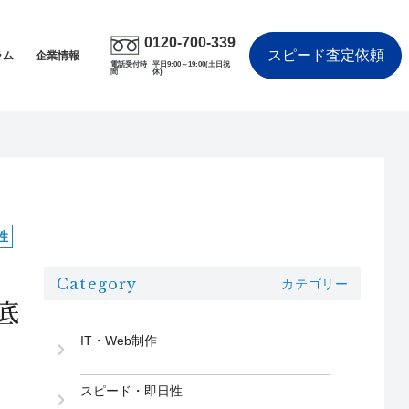
0120-700-339
スピード査定依頼
ラム
企業情報
電話受付時
平日9:00～19:00(土日祝
間
休)
性
Category
カテゴリー
底
IT・Web制作
スピード・即日性