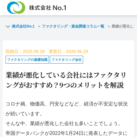
TOP
ファクタリン
株式会社No.1
ファクタリング・資金調達コラム一覧
業績が悪化して
ご契約までの流れ
ご利用事例
投稿日：2025.08.18 更新日：2026.06.29
よくある質問
ファクタリン
ファクタリングの基礎知識
ファクタリング会社
業績が悪化している会社にはファクタリ
企業情報
お問い合わせ
ングがおすすめ？9つのメリットを解説
名古屋支店HP
福岡支店HP
コロナ禍、物価高、円安などなど、経済が不安定な状況
お電話で
スピード
が続いています。
お問合せ
査定依頼
そんな中、業績が悪化した会社も多いことでしょう。
名古屋支店直通
帝国データバンクが2022年1月24日に発表したデータに