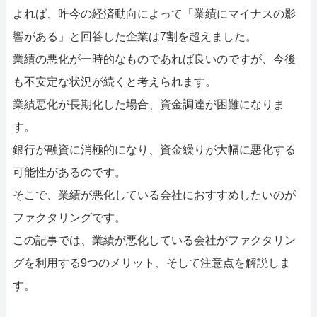
052-414-4107
0
よれば、昨今の経済動向によって「業績にマイナスの影
おすすめ記事
響がある」と回答した企業は7割を超えました。
業績の悪化が一時的なものであれば良いのですが、今後
ファクタリングで即日資金調達
も不安定な状況が続くと考えられます。
業績悪化が長期化した場合、資金調達が困難になりま
ファクタリングで通りやすい会社
す。
銀行が融資に消極的になり、資金繰りが大幅に悪化する
可能性があるのです。
そこで、業績が悪化している会社におすすめしたいのが
ファクタリングです。
この記事では、業績が悪化している会社がファクタリン
グを利用する9つのメリット、そして注意点を解説しま
す。