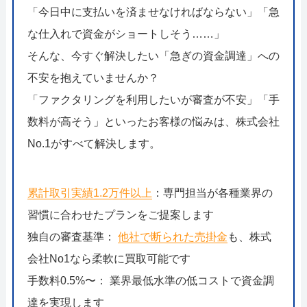
052-414-4107
092-419-2433
「今日中に支払いを済ませなければならない」「急
おすすめ記事
な仕入れで資金がショートしそう……」
そんな、今すぐ解決したい「急ぎの資金調達」への
ファクタリングで即日資金調達するための方法
不安を抱えていませんか？
「ファクタリングを利用したいが審査が不安」「手
ファクタリングで通りやすい会社はどういう会社？
数料が高そう」といったお客様の悩みは、株式会社
No.1がすべて解決します。
累計取引実績1.2万件以上
：専門担当が各種業界の
習慣に合わせたプランをご提案します
独自の審査基準：
他社で断られた売掛金
も、株式
会社No1なら柔軟に買取可能です
手数料0.5%〜： 業界最低水準の低コストで資金調
達を実現します