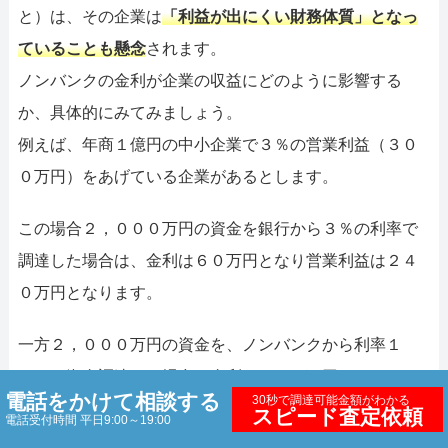
と）は、その企業は
「利益が出にくい財務体質」となっ
ていることも懸念
されます。
ノンバンクの金利が企業の収益にどのように影響する
か、具体的にみてみましょう。
例えば、年商１億円の中小企業で３％の営業利益（３０
０万円）をあげている企業があるとします。
この場合２，０００万円の資金を銀行から３％の利率で
調達した場合は、金利は６０万円となり営業利益は２４
０万円となります。
一方２，０００万円の資金を、ノンバンクから利率１
５％で資金調達した場合、金利は３００万円となってし
電話をかけて相談する
30秒で調達可能金額がわかる
まいます。
スピード査定依頼
電話受付時間 平日9:00～19:00