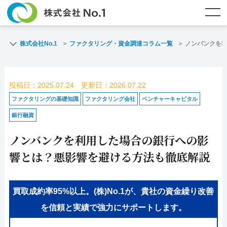
TOP
ファクタリングとは？
株式会社No.1
ファクタリング・資金調達コラム一覧
ノンバンクを
ご契約までの流れ
ご利用事例
投稿日：2025.07.24 更新日：2026.07.22
よくある質問
ファクタリング・資金調達コラム
ファクタリングの基礎知識
ファクタリング会社
ベンチャーキャピタル
銀行融資
企業情報
お問い合わせ
ノンバンクを利用した場合の銀行への影
名古屋支店HP
福岡支店HP
響とは？悪影響を避ける方法も徹底解説
お電話で
スピード
メールで
お問合せ
査定依頼
お問い合わせ
買取成約率95%以上。(株)No.1が、貴社の資金繰り改善
を信頼と実績で強力にサポートします。
名古屋支店直通
福岡支店直通