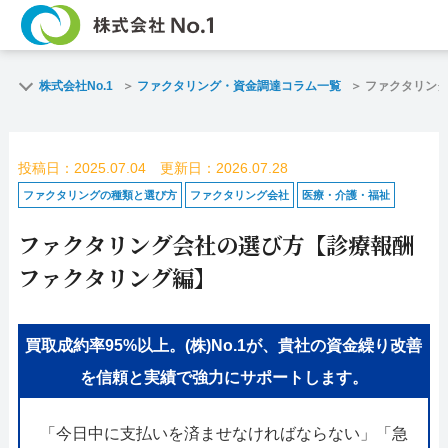
TOP
ファクタリングとは
株式会社No.1
ファクタリング・資金調達コラム一覧
ファクタリン
ご契約までの流れ
ご利用事例
投稿日：2025.07.04 更新日：2026.07.28
よくある質問
ファクタリング・資
ファクタリングの種類と選び方
ファクタリング会社
医療・介護・福祉
ファクタリング会社の選び方【診療報酬
企業情報
お問い合わせ
ファクタリング編】
名古屋支店HP
福岡支店HP
買取成約率95%以上。(株)No.1が、貴社の資金繰り改善
お電話で
スピード
お問合せ
査定依頼
を信頼と実績で強力にサポートします。
名古屋支店直通
「今日中に支払いを済ませなければならない」「急