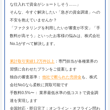
052-414-4107
092-
な仕入れで資金がショートしそう……」
おすすめ記事
そんな、今すぐ解決したい「急ぎの資金調達」への
不安を抱えていませんか？
ファクタリングで即日資金調達する
「ファクタリングを利用したいが審査が不安」「手
数料が高そう」といったお客様の悩みは、株式会社
ファクタリングで通りやすい会社はど
No.1がすべて解決します。
累計取引実績1.2万件以上
：専門担当が各種業界の
習慣に合わせたプランをご提案します
独自の審査基準：
他社で断られた売掛金
も、株式
会社No1なら柔軟に買取可能です
手数料0.5%〜： 業界最低水準の低コストで資金調
達を実現します
全国対応・即日完了：オンライン・オフライン問わ