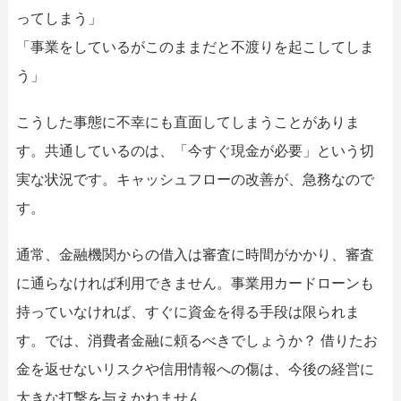
052-414-4107
0
ってしまう」
おすすめ記事
「事業をしているがこのままだと不渡りを起こしてしま
う」
ファクタリングで即日資金調達
こうした事態に不幸にも直面してしまうことがありま
ファクタリングで通りやすい会社
す。共通しているのは、「今すぐ現金が必要」という切
実な状況です。キャッシュフローの改善が、急務なので
す。
通常、金融機関からの借入は審査に時間がかかり、審査
に通らなければ利用できません。事業用カードローンも
持っていなければ、すぐに資金を得る手段は限られま
す。では、消費者金融に頼るべきでしょうか？ 借りたお
金を返せないリスクや信用情報への傷は、今後の経営に
大きな打撃を与えかねません。