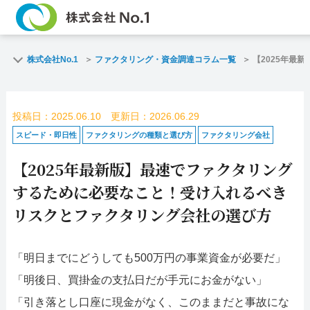
TOP
ファクタリン
株式会社No.1
ファクタリング・資金調達コラム一覧
【2025年最
ご契約までの流れ
ご利用事例
投稿日：2025.06.10 更新日：2026.06.29
よくある質問
ファクタリン
スピード・即日性
ファクタリングの種類と選び方
ファクタリング会社
【2025年最新版】最速でファクタリング
企業情報
お問い合わせ
するために必要なこと！受け入れるべき
名古屋支店HP
福岡支店HP
リスクとファクタリング会社の選び方
お電話で
スピード
「明日までにどうしても500万円の事業資金が必要だ」
お問合せ
査定依頼
「明後日、買掛金の支払日だが手元にお金がない」
名古屋支店直通
「引き落とし口座に現金がなく、このままだと事故にな