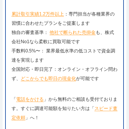
累計取引実績1.2万件以上
：専門担当が各種業界の
習慣に合わせたプランをご提案します
独自の審査基準：
他社で断られた売掛金
も、株式
会社No1なら柔軟に買取可能です
手数料0.5%〜： 業界最低水準の低コストで資金調
達を実現します
全国対応・即日完了：オンライン・オフライン問わ
ず、
どこからでも即日の現金化
が可能です
「
電話をかける
」から無料のご相談も受付ておりま
す。すぐに調達可能額を知りたい方は「
スピード査
定依頼
」へ！