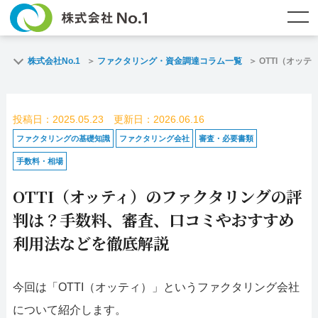
TOP
ファクタリングとは？
株式会社No.1
ファクタリング・資金調達コラム一覧
OTTI（オッ
ご契約までの流れ
ご利用事例
投稿日：2025.05.23 更新日：2026.06.16
よくある質問
ファクタリング・資金調達コラム
ファクタリングの基礎知識
ファクタリング会社
審査・必要書類
手数料・相場
企業情報
お問い合わせ
OTTI（オッティ）のファクタリングの評
名古屋支店HP
福岡支店HP
判は？手数料、審査、口コミやおすすめ
利用法などを徹底解説
お電話で
スピード
メールで
お問合せ
査定依頼
お問い合わせ
今回は「OTTI（オッティ）」というファクタリング会社
名古屋支店直通
福岡支店直通
について紹介します。