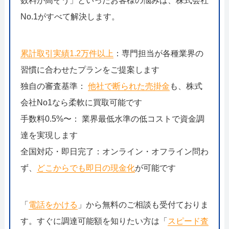
数料が高そう」といったお客様の悩みは、株式会社
No.1がすべて解決します。
累計取引実績1.2万件以上
：専門担当が各種業界の
習慣に合わせたプランをご提案します
独自の審査基準：
他社で断られた売掛金
も、株式
会社No1なら柔軟に買取可能です
手数料0.5%〜： 業界最低水準の低コストで資金調
達を実現します
全国対応・即日完了：オンライン・オフライン問わ
ず、
どこからでも即日の現金化
が可能です
「
電話をかける
」から無料のご相談も受付ておりま
す。すぐに調達可能額を知りたい方は「
スピード査