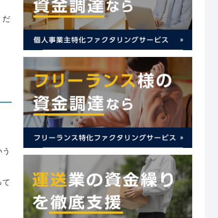
くだ
いう
って