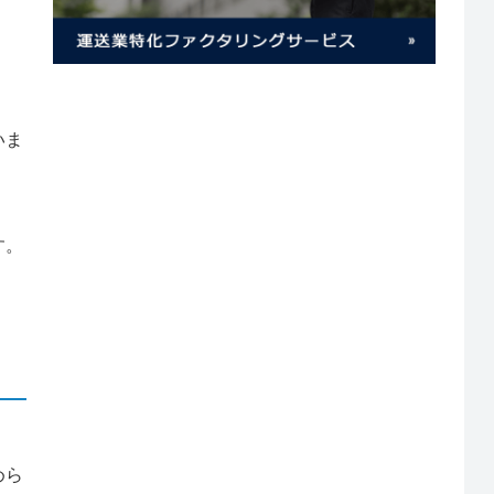
いま
す。
めら