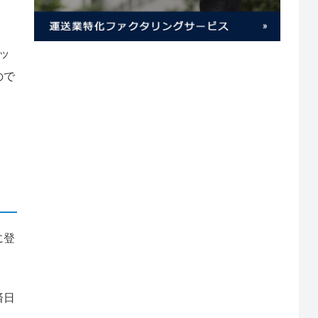
ッ
ので
に登
済日