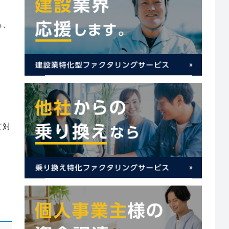
ら、
て対