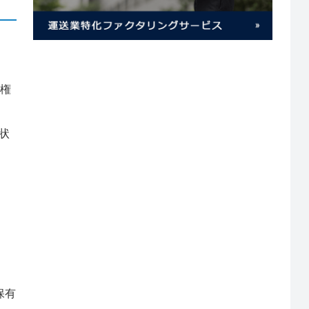
有権
状
保有