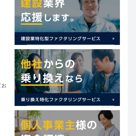
。
。
てお