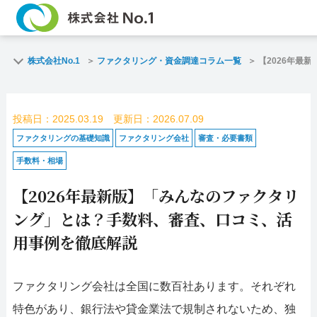
TOP
ファクタリン
株式会社No.1
ファクタリング・資金調達コラム一覧
【2026年最
ご契約までの流れ
ご利用事例
投稿日：2025.03.19 更新日：2026.07.09
よくある質問
ファクタリン
ファクタリングの基礎知識
ファクタリング会社
審査・必要書類
手数料・相場
企業情報
お問い合わせ
【2026年最新版】「みんなのファクタリ
名古屋支店HP
福岡支店HP
ング」とは？手数料、審査、口コミ、活
用事例を徹底解説
お電話で
スピード
お問合せ
査定依頼
ファクタリング会社は全国に数百社あります。それぞれ
名古屋支店直通
特色があり、銀行法や貸金業法で規制されないため、独