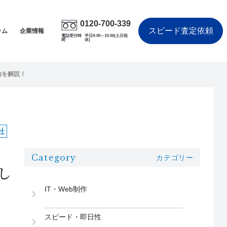
0120-700-339
スピード査定依頼
ラム
企業情報
電話受付時
平日9:00～19:00(土日祝
間
休)
由を解説！
社
Category
カテゴリー
し
IT・Web制作
スピード・即日性