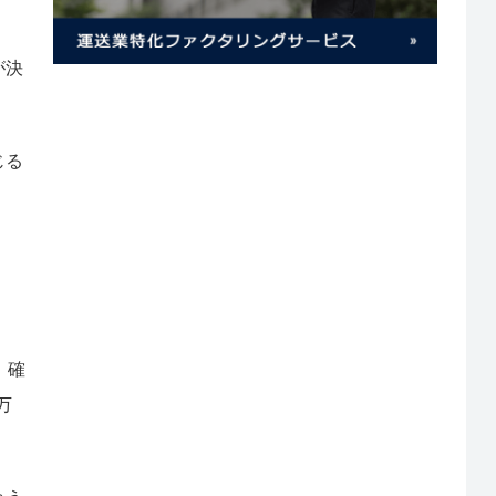
が決
じる
、確
万