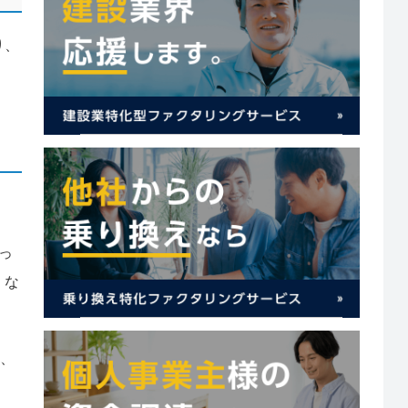
り、
っ
くな
時、