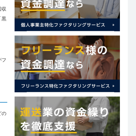
回収
「黒
がフ
どの