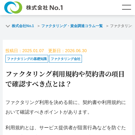
TOP
ファクタリングとは？
株式会社No.1
ファクタリング・資金調達コラム一覧
ファクタリン
ご契約までの流れ
ご利用事例
投稿日：2025.01.07 更新日：2026.06.30
よくある質問
ファクタリング・資金調達コラム
ファクタリングの基礎知識
ファクタリング会社
ファクタリング利用規約や契約書の項目
企業情報
お問い合わせ
で確認すべき点とは？
名古屋支店HP
福岡支店HP
ファクタリング利用を決める前に、契約書や利用規約に
お電話で
スピード
メールで
おいて確認すべきポイントがあります。
お問合せ
査定依頼
お問い合わせ
名古屋支店直通
福岡支店直通
利用規約とは、サービス提供者が阻害行為などを防ぐた