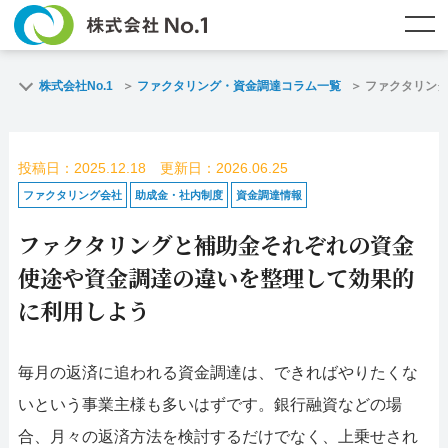
TOP
ファクタリングとは？
株式会社No.1
ファクタリング・資金調達コラム一覧
ファクタリン
ご契約までの流れ
ご利用事例
投稿日：2025.12.18 更新日：2026.06.25
よくある質問
ファクタリング・資金調達コラム
ファクタリング会社
助成金・社内制度
資金調達情報
ファクタリングと補助金それぞれの資金
企業情報
お問い合わせ
使途や資金調達の違いを整理して効果的
名古屋支店HP
福岡支店HP
に利用しよう
お電話で
スピード
メールで
毎月の返済に追われる資金調達は、できればやりたくな
お問合せ
査定依頼
お問い合わせ
いという事業主様も多いはずです。銀行融資などの場
名古屋支店直通
福岡支店直通
合、月々の返済方法を検討するだけでなく、上乗せされ