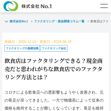
TOP
ファクタリングとは？
株式会社No.1
ファクタリング・資金調達コラム一覧
飲食店はファ
ご契約までの流れ
ご利用事例
投稿日：2025.12.16 更新日：2026.06.18
よくある質問
ファクタリング・資金調達コラム
ファクタリングの基礎知識
ファクタリング会社
飲食店はファクタリングできる？現金商
企業情報
お問い合わせ
売だと思われがちな飲食店でのファクタ
名古屋支店HP
福岡支店HP
リング方法とは？
お電話で
スピード
メールで
コロナによる飲食店への悪影響もようやく改善され、元
お問合せ
査定依頼
お問い合わせ
の客足が戻ってきました。一方で物価高によって従来の
名古屋支店直通
福岡支店直通
価格を維持することが難しくなっています。客足を維持