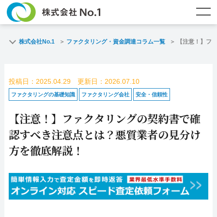
TOP
ファクタリングとは？
株式会社No.1
ファクタリング・資金調達コラム一覧
【注意！】フ
ご契約までの流れ
ご利用事例
投稿日：2025.04.29 更新日：2026.07.10
よくある質問
ファクタリング・資金調達コラム
ファクタリングの基礎知識
ファクタリング会社
安全・信頼性
【注意！】ファクタリングの契約書で確
企業情報
お問い合わせ
認すべき注意点とは？悪質業者の見分け
名古屋支店HP
福岡支店HP
方を徹底解説！
お電話で
スピード
メールで
お問合せ
査定依頼
お問い合わせ
名古屋支店直通
福岡支店直通