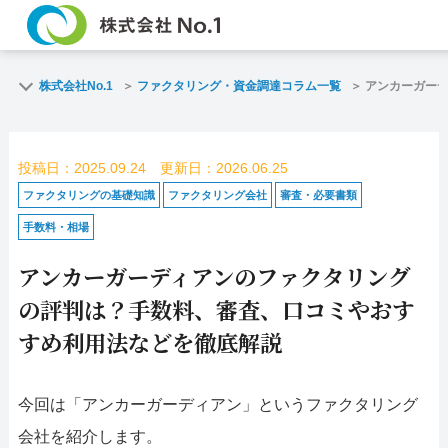
TOP
株式会社No.1
ファクタリング・資金調達コラム一覧
アンカーガー
ご契約までの流れ
投稿日：2025.09.24 更新日：2026.06.25
よくある質問
ファクタリングの基礎知識
ファクタリング会社
審査・必要書類
手数料・相場
企業情報
アンカーガーディアンのファクタリング
名古屋支店HP
の評判は？手数料、審査、口コミやおす
すめ利用法などを徹底解説
お電話で
ス
お問合せ
査
今回は「アンカーガーディアン」というファクタリング
名古屋支店直通
会社を紹介します。