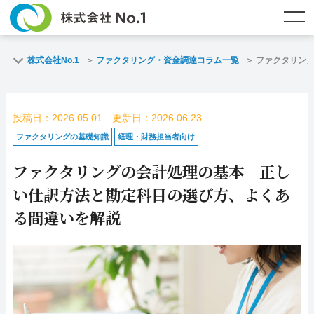
TOP
ファクタリングとは？
株式会社No.1
ファクタリング・資金調達コラム一覧
ファクタリン
ご契約までの流れ
ご利用事例
投稿日：2026.05.01 更新日：2026.06.23
よくある質問
ファクタリング・資金調達コラム
ファクタリングの基礎知識
経理・財務担当者向け
ファクタリングの会計処理の基本｜正し
企業情報
お問い合わせ
い仕訳方法と勘定科目の選び方、よくあ
名古屋支店HP
福岡支店HP
る間違いを解説
お電話で
スピード
メールで
お問合せ
査定依頼
お問い合わせ
名古屋支店直通
福岡支店直通