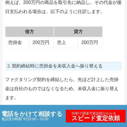
例えば、200万円の商品を取引先に納品し、その代金が後
日支払われる場合は、以下のように仕訳します。
借方
貸方
売掛金
200万円
売上
200万円
2. 契約締結時に売掛金を未収入金へ振り替える
ファクタリング契約を締結したら、先ほど計上した売掛
金は自社のものではなくなるため、未収入金に振り替え
ます。
例えば、200万円の売掛金を譲渡した場合、借方は未収入
電話をかけて相談する
30秒で調達可能金額がわかる
スピード査定依頼
電話受付時間 平日9:00～19:00
金、貸方は売掛金と設定し、以下のように会計処理を行