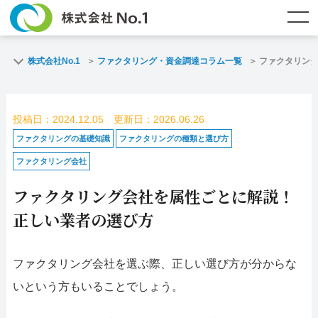
TOP
ファクタリングとは？
株式会社No.1
ファクタリング・資金調達コラム一覧
ファクタリン
ご契約までの流れ
ご利用事例
投稿日：2024.12.05 更新日：2026.06.26
よくある質問
ファクタリング・資金調達コラム
ファクタリングの基礎知識
ファクタリングの種類と選び方
ファクタリング会社
企業情報
お問い合わせ
ファクタリング会社を属性ごとに解説！
名古屋支店HP
福岡支店HP
正しい業者の選び方
お電話で
スピード
メールで
ファクタリング会社を選ぶ際、正しい選び方が分からな
お問合せ
査定依頼
お問い合わせ
いという方もいることでしょう。
名古屋支店直通
福岡支店直通