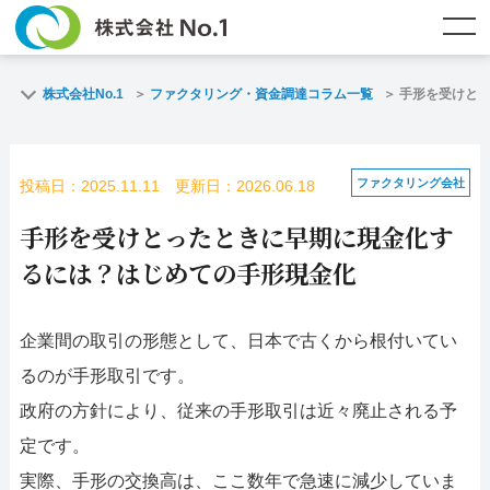
TOP
ファクタリングとは？
株式会社No.1
ファクタリング・資金調達コラム一覧
手形を受けと
ご契約までの流れ
ご利用事例
ファクタリング会社
投稿日：2025.11.11 更新日：2026.06.18
よくある質問
ファクタリング・資金調達コラム
手形を受けとったときに早期に現金化す
企業情報
お問い合わせ
るには？はじめての手形現金化
名古屋支店HP
福岡支店HP
企業間の取引の形態として、日本で古くから根付いてい
るのが手形取引です。
お電話で
スピード
メールで
お問合せ
査定依頼
お問い合わせ
政府の方針により、従来の手形取引は近々廃止される予
定です。
名古屋支店直通
福岡支店直通
実際、手形の交換高は、ここ数年で急速に減少していま