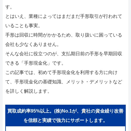
052-414-4107
092-419-2433
す。
おすすめ記事
とはいえ、業種によってはまだまだ手形取引が行われて
いることも事実。
ファクタリングで即日資金調達するための方法
手形は回収に時間がかかるため、取り扱いに困っている
会社も少なくありません。
ファクタリングで通りやすい会社はどういう会社？
そんな会社に役立つのが、支払期日前の手形を早期回収
できる「手形現金化」です。
この記事では、初めて手形現金化を利用する方に向け
て、手形現金化の基礎知識、メリット・デメリットなど
を詳しく解説します。
買取成約率95%以上。(株)No.1が、貴社の資金繰り改善
を信頼と実績で強力にサポートします。