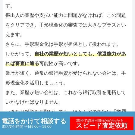
す。
振出人の業歴や支払い能力に問題がなければ、この問題
をクリアでき、手形現金化の審査では大きなプラスとい
えます。
さらに、手形現金化は手形が担保として扱われます。
したがって、
自社の業歴が短いとしても、償還能力があ
れば審査に通る
可能性が高いです。
業歴が短く、通常の銀行融資が受けられない会社は、手
形現金化を活用しましょう。
また、業歴が短い会社は、これから銀行取引を開拓して
いかなければなりません。
いきなり融資をお願いしても、ほとんどの銀行は「業歴
電話をかけて相談する
30秒で調達可能金額がわかる
が短い」「取引歴がない（信用が不明）」などを理由
スピード査定依頼
電話受付時間 平日9:00～19:00
に、新規融資を断るはずです。