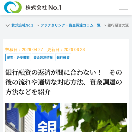
TOP
ファクタリングとは？
株式会社No.1
ファクタリング・資金調達コラム一覧
銀行融資の返
ご契約までの流れ
ご利用事例
投稿日：2026.04.27 更新日：2026.06.23
よくある質問
ファクタリング・資金調達コラム
審査・必要書類
資金調達情報
銀行融資
銀行融資の返済が間に合わない！ その
企業情報
お問い合わせ
後の流れや適切な対応方法、資金調達の
名古屋支店HP
福岡支店HP
方法などを紹介
お電話で
スピード
メールで
お問合せ
査定依頼
お問い合わせ
名古屋支店直通
福岡支店直通