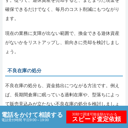
す。従って、遊休資産を売却すると、まとまった現金を
確保できるだけでなく、毎月のコスト削減にもつながり
ます。
現在の業務に支障が出ない範囲で、換金できる遊休資産
がないかをリストアップし、前向きに売却を検討しまし
ょう。
不良在庫の処分
不良在庫の処分も、資金捻出につながる方法です。例え
ば、長期間倉庫に眠っている過剰在庫や、型落ちによっ
て販売見込みが立たない不良在庫の処分を検討しましょ
う。不良在庫は保管スペースの維持費がかかったり、経
電話をかけて相談する
30秒で調達可能金額がわかる
スピード査定依頼
電話受付時間 平日9:00～19:00
年劣化によって価値が下落したりするリスクがありま