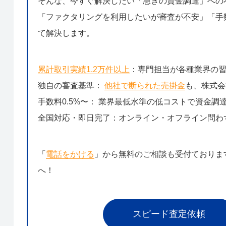
そんな、今すぐ解決したい「急ぎの資金調達」への
「ファクタリングを利用したいが審査が不安」「手数
て解決します。
累計取引実績1.2万件以上
：専門担当が各種業界の
独自の審査基準：
他社で断られた売掛金
も、株式会
手数料0.5%〜： 業界最低水準の低コストで資金調
全国対応・即日完了：オンライン・オフライン問わ
「
電話をかける
」から無料のご相談も受付ておりま
へ！
スピード査定依頼