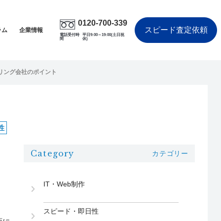
0120-700-339
スピード査定依頼
ラム
企業情報
電話受付時
平日9:00～19:00(土日祝
間
休)
リング会社のポイント
性
Category
カテゴリー
こ
IT・Web制作
スピード・即日性