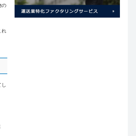
物の
これ
てし
ま