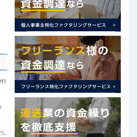
律行
の
でし